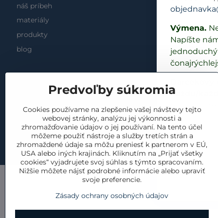
náš príbeh
objednavka
vrátenie a 
materiály
reklamácia
Výmena.
Ne
produkty
Napíšte ná
cookies
blog
jednoduchý 
čonajrýchlej
Darčekový c
Predvoľby súkromia
každú/každ
tu
, skrolujte
Cookies používame na zlepšenie vašej návštevy tejto
webovej stránky, analýzu jej výkonnosti a
zhromažďovanie údajov o jej používaní. Na tento účel
môžeme použiť nástroje a služby tretích strán a
©
2
zhromaždené údaje sa môžu preniesť k partnerom v EÚ,
USA alebo iných krajinách. Kliknutím na „Prijať všetky
cookies“ vyjadrujete svoj súhlas s týmto spracovaním.
Nižšie môžete nájsť podrobné informácie alebo upraviť
svoje preferencie.
Zásady ochrany osobných údajov