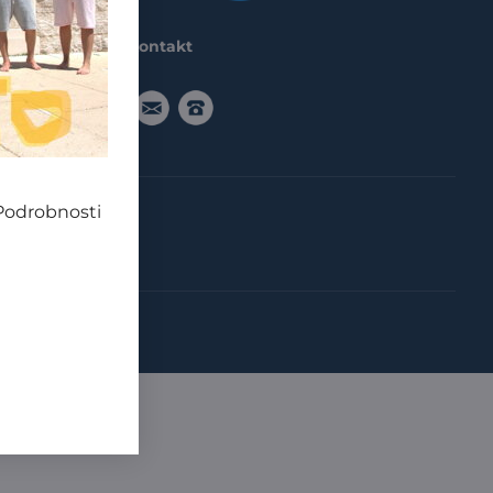
konik
Kontakt
objednavka@miniplanet.eu
091916
5555
 Podrobnosti
ajov