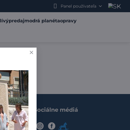
Panel používateľa
lí
výpredaj
modrá planéta
opravy
Sociálne médiá
IG
FB
Modry