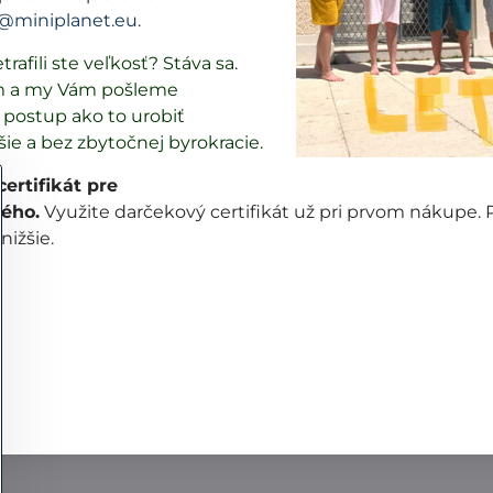
@miniplanet.eu
.
výmena tovaru
zľavy a súťaže
veľkostné tabuľky
trafili ste veľkosť? Stáva sa.
m a my Vám pošleme
postup ako to urobiť
šie a bez zbytočnej byrokracie.
ertifikát pre
ého.
Využite darčekový certifikát už pri prvom nákupe.
 nižšie.
026
Copyright
Predvoľby súkromia
Zásady ochrany osobných úd
Vytvorené pomocou:
BiznisWeb.sk