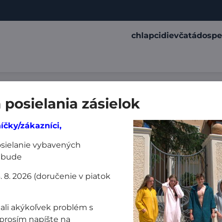
chlapci
dievčatá
dospe
posielania zásielok
íčky/zákazníci,
posielanie vybavených
 bude
3. 8. 2026 (doručenie v piatok
 informácie
Spokojný nákup
odmienky
rýchly nákup
ali akýkoľvek problém s
poštovné / platba
prosím napíšte na