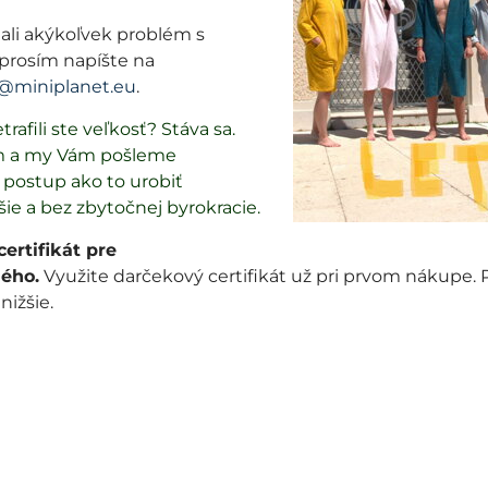
ali akýkoľvek problém s
ne registrovaný nasledovne:
prosím napíšte na
@miniplanet.eu
.
trafili ste veľkosť? Stáva sa.
m a my Vám pošleme
postup ako to urobiť
šie a bez zbytočnej byrokracie.
ertifikát pre
ého.
Využite darčekový certifikát už pri prvom nákupe.
 nižšie.