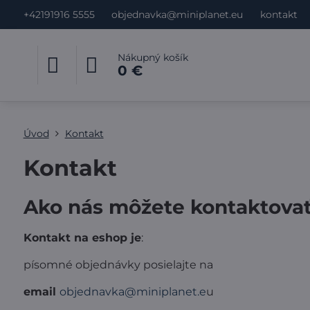
+42191916 5555
objednavka@miniplanet.eu
kontakt
Nákupný košík
0 €
Úvod
Kontakt
Kontakt
Ako nás môžete kontaktova
Kontakt na eshop je
:
písomné objednávky posielajte na
email
objednavka@miniplanet.e
u