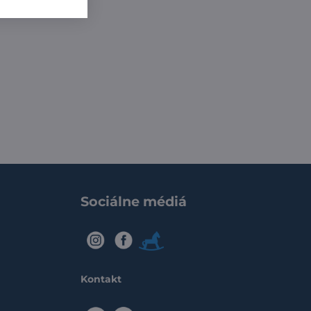
Sociálne médiá
IG
FB
Modry
konik
Kontakt