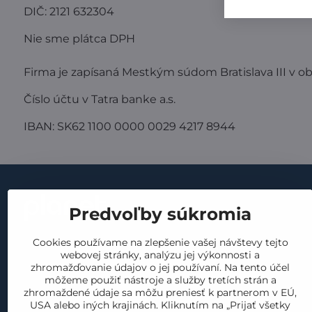
DIČ: 2121 632304
Nie sme plátca DPH
Firma je zapísaná Mestkým súdom Bratislava III v ob
Číslo účtu v Tatra banke a.s.
IBAN: SK62 1100 0000 0029 4217 8944
Dôležité
Predvoľby súkromia
obchodné p
kontakt
Cookies používame na zlepšenie vašej návštevy tejto
GDPR
webovej stránky, analýzu jej výkonnosti a
náš príbeh
vrátenie a 
zhromažďovanie údajov o jej používaní. Na tento účel
materiály
môžeme použiť nástroje a služby tretích strán a
reklamácia
zhromaždené údaje sa môžu preniesť k partnerom v EÚ,
produkty
USA alebo iných krajinách. Kliknutím na „Prijať všetky
cookies