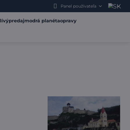
Panel používateľa
lí
výpredaj
modrá planéta
opravy