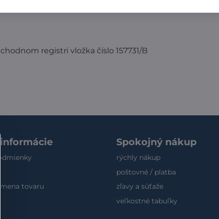
chodnom registri vložka číslo 157731/B
 informácie
Spokojný nákup
odmienky
rýchly nákup
poštovné / platba
výmena tovaru
zľavy a súťaže
veľkostné tabuľky