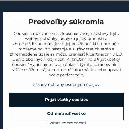
Dôležité
Predvoľby súkromia
obchodné p
kontakt
Cookies používame na zlepšenie vašej návštevy tejto
GDPR
webovej stránky, analýzu jej výkonnosti a
náš príbeh
vrátenie a 
zhromažďovanie údajov o jej používaní. Na tento účel
materiály
môžeme použiť nástroje a služby tretích strán a
reklamácia
zhromaždené údaje sa môžu preniesť k partnerom v EÚ,
produkty
USA alebo iných krajinách. Kliknutím na „Prijať všetky
cookies
cookies“ vyjadrujete svoj súhlas s týmto spracovaním.
blog
Nižšie môžete nájsť podrobné informácie alebo upraviť
svoje preferencie.
Zásady ochrany osobných údajov
Prijať všetky cookies
Odmietnuť všetko
©
2
Ukázať podrobnosti