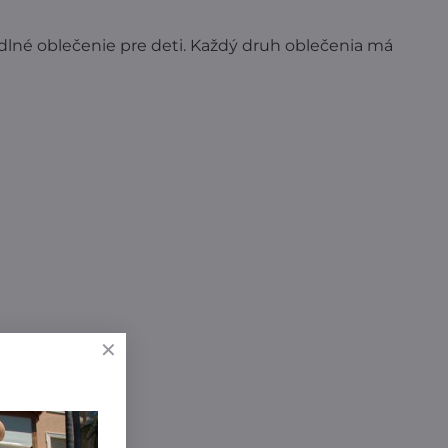
odlné oblečenie pre deti. Každý druh oblečenia má