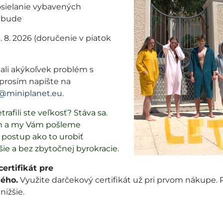
posielanie vybavených
 bude
3. 8. 2026 (doručenie v piatok
í zo škôlky alebo školy. Dnes máme v ponuke tepláky pre
ali akýkoľvek problém s
prosím napíšte na
@miniplanet.eu
.
trafili ste veľkosť? Stáva sa.
m a my Vám pošleme
me z vnútornej strany pásu. Guma v teplákoch je nielen 
postup ako to urobiť
dá sa stiahnuť.
šie a bez zbytočnej byrokracie.
ertifikát pre
ého.
Využite darčekový certifikát už pri prvom nákupe.
 pri členkoch. Patenty na našich modeloch su vo väčšine
 nižšie.
ní 97% bavlana a 3% lycra. Tento materiál zabezpečí max