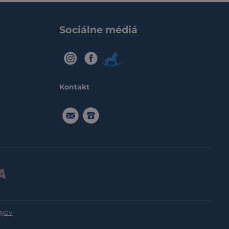
Sociálne médiá
IG
FB
Modry
konik
Kontakt
objednavka@miniplanet.eu
091916
5555
ajov