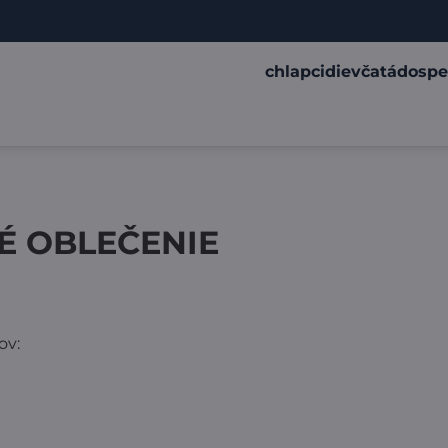
chlapci
dievčatá
dospe
É OBLEČENIE
ov: