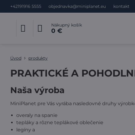
+42191916 5555
objednavka@miniplanet.eu
kontakt
Nákupný košík
0 €
Úvod
produkty
PRAKTICKÉ A POHODLN
Naša výroba
MiniPlanet pre Vás vyrába nasledovné druhy výrobk
overaly na spanie
tepláky a rôzne teplákové oblečenie
legíny a