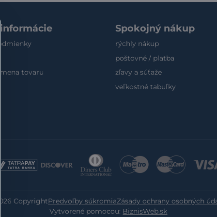
 informácie
Spokojný nákup
odmienky
rýchly nákup
poštovné / platba
výmena tovaru
zľavy a súťaže
veľkostné tabuľky
026
Copyright
Predvoľby súkromia
Zásady ochrany osobných úd
Vytvorené pomocou:
BiznisWeb.sk