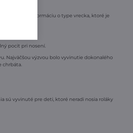
tu obsahuje informáciu o type vrecka, ktoré je
ný pocit pri nosení.
tavu. Najväčšou výzvou bolo vyvinutie dokonalého
e chrbáta.
a sú vyvinuté pre deti, ktoré neradi nosia roláky