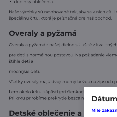
doplnky oblečenia.
Naše výrobky sú navrhované tak, aby sa v nich cítil
špeciálnu črtu, ktorá je príznačná pre náš obchod.
Overaly a pyžamá
Overaly a pyžamá z našej dielne sú ušité z kvalitný
pre deti s normálnou postavou. Na požiadanie viem
štíhle deti a
mocnrjšie deti.
Všetky overaly majú dvojsmerný bežec na zipsoch pr
Lem okolo krku, zápästí (pri členkoch) je z pevnejši
Dátum 
Pri krku prirobíme prekrytie bežca na zipse, aby n
Milé zákazn
Detské oblečenie a doplnky