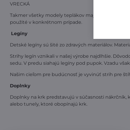
VRECKÁ
Takmer všetky modely teplákov majú vrecká. Drvivá 
použité v konkrétnom prípade.
Legíny
Detské legíny sú šité zo zdravých materiálov. Materiá
Strihy legín vznikali v našej výrobe najdlhšie. Dôv
sedu. V predu siahajú legíny pod pupok. Vzadu však 
Našim cieľom pre budúcnosť je vyvinúť strih pre ští
Doplnky
Doplnky na krk predstavujú v súčasnosti nákrčník, kt
alebo tunely, ktoré obopínajú krk.