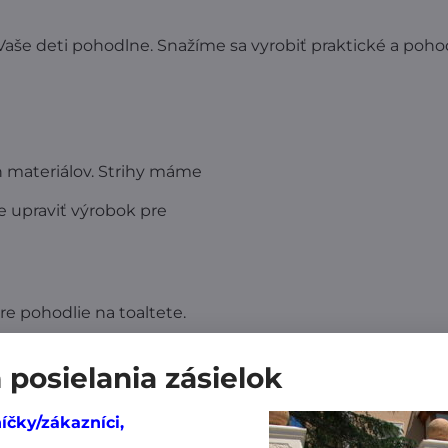
i Vaše deti pohodlne. Snažíme sa vyrobiť praktické a poh
ch materiálov. Strihy máme
e upraviť výrobok pre
e pohodlie na toaltete.
eho materiálu, aby sa nerozťahoval.
posielania zásielok
edochádzalo k dráždeniu pokožky.
íčky/zákazníci,