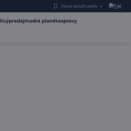
Panel používateľa
lí
výpredaj
modrá planéta
opravy