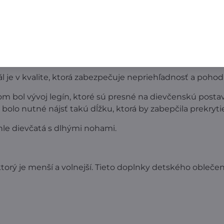
väčšina z nich má vrecká našité v bokoch. Detail produk
l je v kvalite, ktorá zabezpečuje nepriehľadnosť a pohodl
odom bol vývoj legín, ktoré sú presné na dievčenskú pos
bolo nutné nájsť takú dĺžku, ktorá by zabepčila prekryti
hle dievčatá s dlhými nohami.
orý je menší a volnejší. Tieto doplnky detského oblečeni