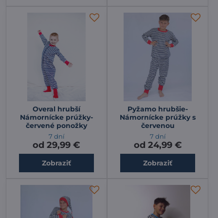
Overal hrubší
Pyžamo hrubšie-
Námornícke prúžky-
Námornícke prúžky s
červené ponožky
červenou
7 dní
7 dní
od 29,99 €
od 24,99 €
Zobraziť
Zobraziť