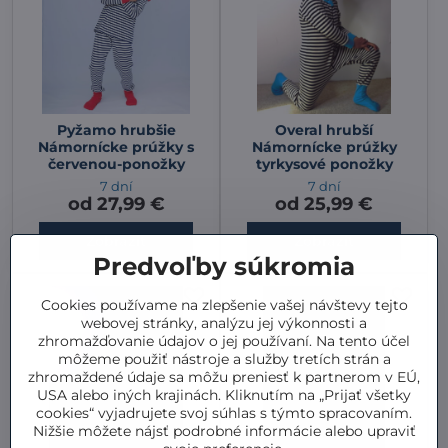
Pyžamo hrubšie
Overal hrubší
Námornícke prúžky s
Námornícke prúžky
červenou-ponožky
tyrkysové ponožky
7 dní
7 dní
od 27,99 €
od 25,99 €
Zobraziť
Zobraziť
Predvoľby súkromia
Cookies používame na zlepšenie vašej návštevy tejto
webovej stránky, analýzu jej výkonnosti a
zhromažďovanie údajov o jej používaní. Na tento účel
môžeme použiť nástroje a služby tretích strán a
zhromaždené údaje sa môžu preniesť k partnerom v EÚ,
USA alebo iných krajinách. Kliknutím na „Prijať všetky
cookies“ vyjadrujete svoj súhlas s týmto spracovaním.
Nižšie môžete nájsť podrobné informácie alebo upraviť