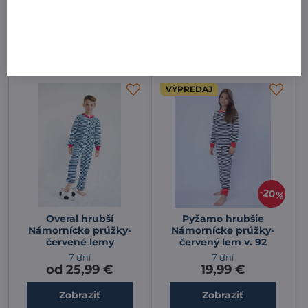
7 dní
7 dní
od 25,99 €
32,99 €
Zobraziť
Zobraziť
VÝPREDAJ
20%
Overal hrubší
Pyžamo hrubšie
Námornícke prúžky-
Námornícke prúžky-
červené lemy
červený lem v. 92
7 dní
7 dní
od 25,99 €
19,99 €
Zobraziť
Zobraziť