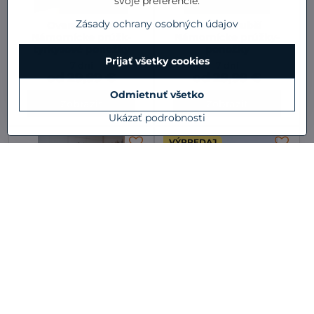
svoje preferencie.
Zásady ochrany osobných údajov
Overal hrubší
Overal hrubší
Námornícke prúžk-
Námornícke prúžky-
tyrkysové ponožky
ponožky
Prijať všetky cookies
7 dní
7 dní
od 29,99 €
od 29,99 €
Odmietnuť všetko
Zobraziť
Zobraziť
Ukázať podrobnosti
VÝPREDAJ
20%
Overal hrubší
Pyžamo hrubšie
Námornícke prúžky
Námornícke prúžky v.
116
7 dní
7 dní