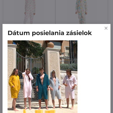
Dátum posielania zásielok
Overal Dievčenské nebo
Overal hrubší
(natural)-ponožky
Rozprávka-ponožky
7 dní
7 dní
od 29,99 €
od 29,99 €
Zobraziť
Zobraziť