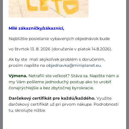
Overal hrubší Rozprávka
Overal hrubší
Rozprávka-modré
ponožky
7 dní
7 dní
Milé zákazníčky/zákazníci,
od 25,99 €
od 29,99 €
Najbližšie posielanie vybavených objednávok bude
Zobraziť
Zobraziť
vo štvrtok 13. 8. 2026 (doručenie v piatok 14.8.2026).
Ak by ste mali akýkoľvek problém s doručením,
VÝPREDAJ
prosím napíšte na
objednavka@miniplanet.eu
.
Výmena.
Netrafili ste veľkosť? Stáva sa. Napíšte nám a
my Vám pošleme jednoduchý postup ako to urobiť
čonajrýchlejšie a bez zbytočnej byrokracie.
Darčekový certifikát pre každú/každého.
Využite
darčekový certifikát už pri prvom nákupe. Podrobnosti
tu
, skrolujte nižšie.
Overal hrubší Rozprávka
Ponožkové pyžamo
s modrou
hrubšíe -Námornícke
prúžky-červený lem v.
140