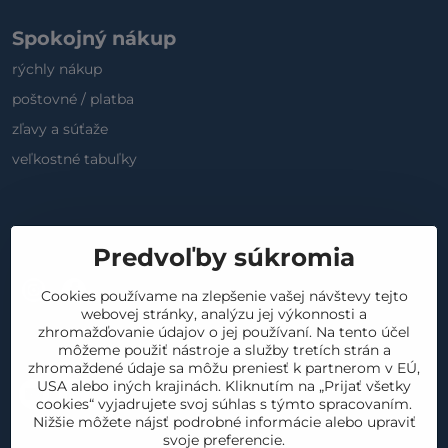
Spokojný nákup
rýchly nákup
poštovné / platba
zľavy a súťaže
veľkostné tabuľky
Sociálne médiá
Predvoľby súkromia
Cookies používame na zlepšenie vašej návštevy tejto
IG
FB
Modry
webovej stránky, analýzu jej výkonnosti a
konik
zhromažďovanie údajov o jej používaní. Na tento účel
Kontakt
môžeme použiť nástroje a služby tretích strán a
zhromaždené údaje sa môžu preniesť k partnerom v EÚ,
USA alebo iných krajinách. Kliknutím na „Prijať všetky
objednavka@miniplanet.eu
091916
cookies“ vyjadrujete svoj súhlas s týmto spracovaním.
Nižšie môžete nájsť podrobné informácie alebo upraviť
5555
svoje preferencie.