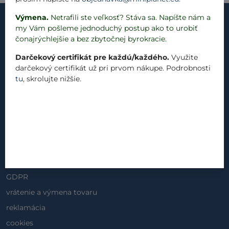
Výmena.
Netrafili ste veľkosť? Stáva sa. Napíšte nám a
my Vám pošleme jednoduchý postup ako to urobiť
čonajrýchlejšie a bez zbytočnej byrokracie.
Darčekový certifikát pre každú/každého.
Využite
kontakt
darčekový certifikát už pri prvom nákupe. Podrobnosti
náš príbeh
tu
, skrolujte nižšie.
materiály
produkty
blog
Dôležité informácie
obchodné podmienky
GDPR
vrátenie a výmena tovaru
reklamácia
cookies