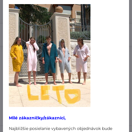
9,99 €
Zľava
6,99 €
3 €
Do košíka
Pridať k Obľúbeným
Doručenia
Výrobca:
MiniPlanet
Nákup za:
60,99 € doručíme za 3,99 €
61 € doručíme za 1,99 €
101 € a viac doručíme zadarmo
!
Milé zákazníčky/zákazníci,
Najbližšie posielanie vybavených objednávok bude