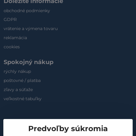
Dôležité informácie
obchodné podmienky
GDPR
vrátenie a výmena tovaru
reklamácia
cookies
Spokojný nákup
rýchly nákup
poštovné / platba
zľavy a súťaže
veľkostné tabuľky
Sociálne médiá
Predvoľby súkromia