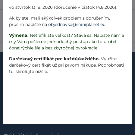
Popis
vo štvrtok 13. 8. 2026 (doručenie v piatok 14.8.2026).
Recenzie
Ak by ste mali akýkoľvek problém s doručením,
0
prosím napíšte na
objednavka@miniplanet.eu
.
Diskusia
0
Výmena.
Netrafili ste veľkosť? Stáva sa. Napíšte nám a
my Vám pošleme jednoduchý postup ako to urobiť
čonajrýchlejšie a bez zbytočnej byrokracie.
Darčekový certifikát pre každú/každého.
Využite
darčekový certifikát už pri prvom nákupe. Podrobnosti
tu
, skrolujte nižšie.
kontakt
náš príbeh
materiály
produkty
blog