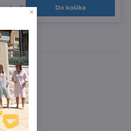
Do košíka
učenia
a 3,99 €
,99 €
íme zadarmo
!