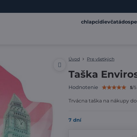
chlapci
dievčatá
dospe
Úvod
Pre všetkých
Taška Enviro
Hodnotenie
5
/
5
Trvácna taška na nákupy do
7 dní