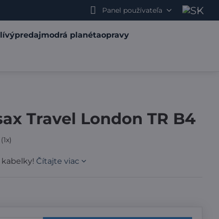
Panel používateľa
lí
výpredaj
modrá planéta
opravy
sax Travel London TR B4
(
1
x)
 kabelky!
Čítajte viac