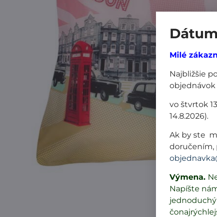
Dátum 
Milé zákazn
Najbližšie 
objednávok
vo štvrtok 1
14.8.2026).
Ak by ste m
doručením, 
objednavka
Výmena.
Ne
Napíšte ná
jednoduchý 
čonajrýchlej