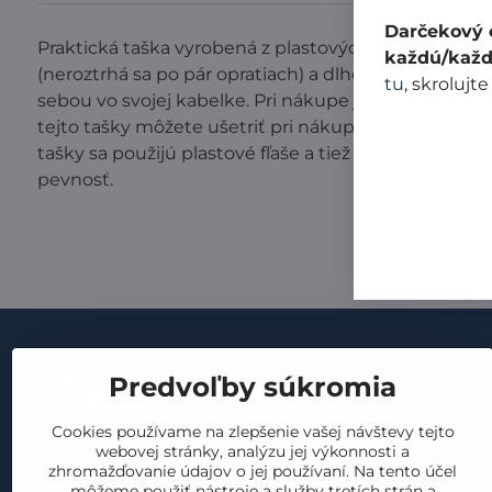
Darčekový c
Praktická taška vyrobená z plastových fliaš. Má uni
každú/každ
(neroztrhá sa po pár opratiach) a dlho vydrží. Môžete
tu
, skrolujte
sebou vo svojej kabelke. Pri nákupe ju rozložíte a n
tejto tašky môžete ušetriť pri nákupoch až 6 000 ig
tašky sa použijú plastové fľaše a tiež tým, že nepou
pevnosť.
Dôležité
Predvoľby súkromia
obchodné p
Cookies používame na zlepšenie vašej návštevy tejto
GDPR
kontakt
webovej stránky, analýzu jej výkonnosti a
vrátenie a 
zhromažďovanie údajov o jej používaní. Na tento účel
náš príbeh
môžeme použiť nástroje a služby tretích strán a