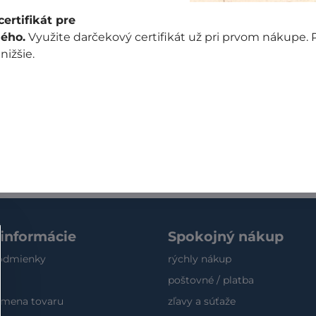
ertifikát pre
kátny dizajn a neprekonateľnú nosnosť až 20 kg. Je pevná
ého.
Využite darčekový certifikát už pri prvom nákupe.
 ju prať. Dá sa zložiť do malého uzlíčka. Môžete ju mať vž
 nižšie.
emusíte kupovať nekvalitné igelitky v obchode. Pri použí
elitových tašiek. Prírodu pomáhate chrániť tým, že na v
žívate iglitky. Tašky boli testované výrobcom na bezpečno
 informácie
Spokojný nákup
odmienky
rýchly nákup
poštovné / platba
výmena tovaru
zľavy a súťaže