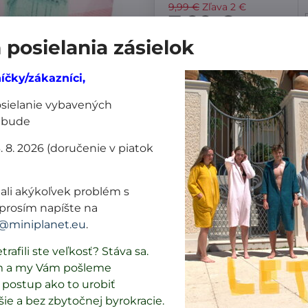
9,99 €
Zľava
2 €
7,99 €
posielania zásielok
Pridať k Obľúbeným
Dor
íčky/zákazníci,
Výrobca:
Envirosax Europe
posielanie vybavených
 bude
Nákup za:
3. 8. 2026 (doručenie v piatok
60,99 € doručíme z
ali akýkoľvek problém s
61 € doručíme za 1
prosím napíšte na
@miniplanet.eu
.
101 € a viac doruč
9,99 €
20%
trafili ste veľkosť? Stáva sa.
m a my Vám pošleme
postup ako to urobiť
Popis
Recenzie
Diskusia
0
0
šie a bez zbytočnej byrokracie.