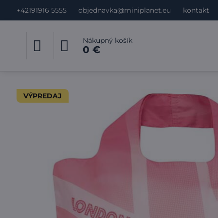
+42191916 5555
objednavka@miniplanet.eu
kontakt
Nákupný košík
0 €
VÝPREDAJ