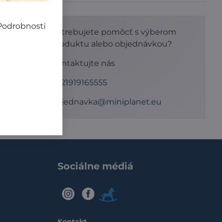
 Podrobnosti
Potrebujete pomôcť s výberom
dy so
produktu alebo objednávkou?
vaní
ýrobu
Kontaktujte nás
sť a
+421919165555
objednavka@miniplanet.eu
Sociálne médiá
IG
FB
Modry
konik
Kontakt