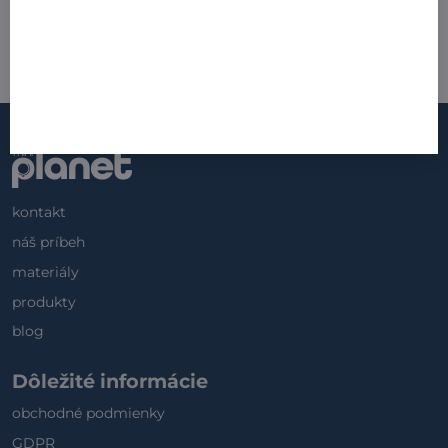
7 dní
od 7,99 €
Zľava 4 €
Zobraziť
od 4 €
kontakt
náš príbeh
materiály
produkty
blog
Dôležité informácie
obchodné podmienky
GDPR