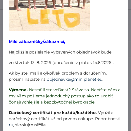
Popis
Recenzie
0
Milé zákazníčky/zákazníci,
Diskusia
0
Najbližšie posielanie vybavených objednávok bude
vo štvrtok 13. 8. 2026 (doručenie v piatok 14.8.2026).
Alternatívne produkty
Ak by ste mali akýkoľvek problém s doručením,
prosím napíšte na
objednavka@miniplanet.eu
.
Jogínky krátke mini srdiečka
Výmena.
VÝPREDAJ
Netrafili ste veľkosť? Stáva sa. Napíšte nám a
-50%
7 dní
my Vám pošleme jednoduchý postup ako to urobiť
čonajrýchlejšie a bez zbytočnej byrokracie.
od 7,99 €
Zľava 4 €
Zobraziť
od 4 €
Darčekový certifikát pre každú/každého.
Využite
darčekový certifikát už pri prvom nákupe. Podrobnosti
Jogínky krátke čierne
tu
, skrolujte nižšie.
VÝPREDAJ
-50%