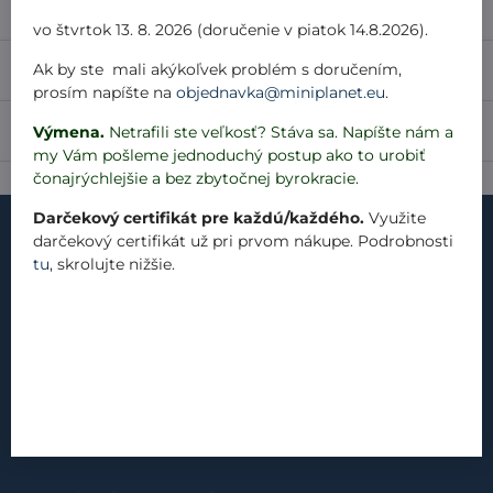
Popis
vo štvrtok 13. 8. 2026 (doručenie v piatok 14.8.2026).
Ak by ste mali akýkoľvek problém s doručením,
Recenzie
0
prosím napíšte na
objednavka@miniplanet.eu
.
Diskusia
Výmena.
Netrafili ste veľkosť? Stáva sa. Napíšte nám a
0
my Vám pošleme jednoduchý postup ako to urobiť
čonajrýchlejšie a bez zbytočnej byrokracie.
Darčekový certifikát pre každú/každého.
Využite
darčekový certifikát už pri prvom nákupe. Podrobnosti
tu
, skrolujte nižšie.
kontakt
náš príbeh
materiály
produkty
blog