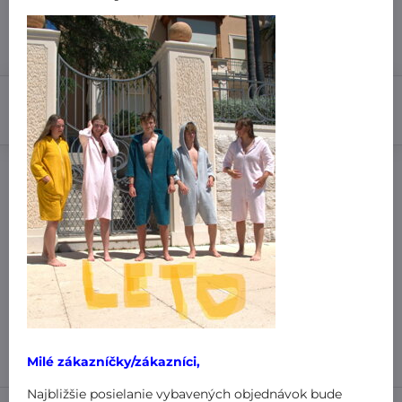
7 dní
33,99 €
Do košíka
Pridať k Obľúbeným
Doručenia
Výrobca:
MiniPlanet
Nákup za:
60,99 € doručíme za 3,99 €
61 € doručíme za 1,99 €
101 € a viac doručíme zadarmo
!
Milé zákazníčky/zákazníci,
Najbližšie posielanie vybavených objednávok bude