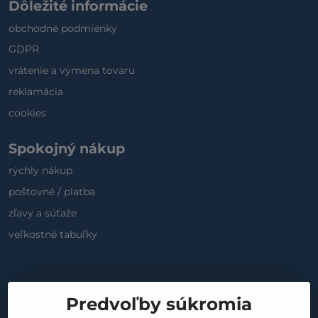
Dôležité informácie
obchodné podmienky
GDPR
vrátenie a výmena tovaru
reklamácia
cookies
Spokojný nákup
rýchly nákup
poštovné / platba
zľavy a súťaže
veľkostné tabuľky
Sociálne médiá
Predvoľby súkromia