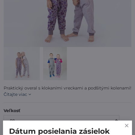
Praktický overal s klokaními vreckami a podšitými kolenami!
Čítajte viac
Veľkosť
Dátum posielania zásielok