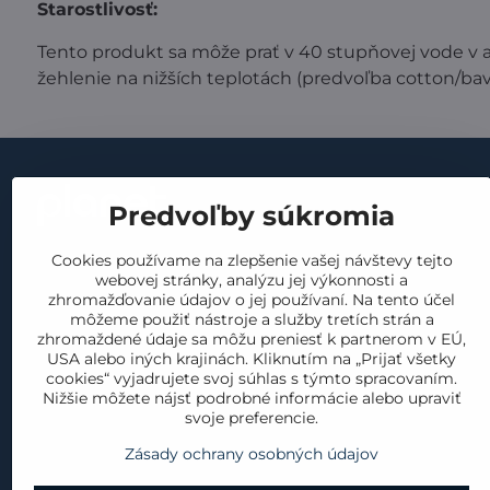
Starostlivosť:
Tento produkt sa môže prať v 40 stupňovej vode v 
žehlenie na nižších teplotách (predvoľba cotton/bavl
Dôležité
Predvoľby súkromia
obchodné p
kontakt
Cookies používame na zlepšenie vašej návštevy tejto
GDPR
webovej stránky, analýzu jej výkonnosti a
náš príbeh
vrátenie a 
zhromažďovanie údajov o jej používaní. Na tento účel
materiály
môžeme použiť nástroje a služby tretích strán a
reklamácia
zhromaždené údaje sa môžu preniesť k partnerom v EÚ,
produkty
USA alebo iných krajinách. Kliknutím na „Prijať všetky
cookies
cookies“ vyjadrujete svoj súhlas s týmto spracovaním.
blog
Nižšie môžete nájsť podrobné informácie alebo upraviť
svoje preferencie.
Zásady ochrany osobných údajov