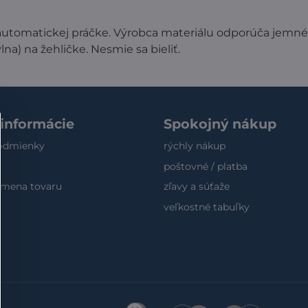
automatickej práčke. Výrobca materiálu odporúča jemné
na) na žehličke. Nesmie sa bieliť.
 informácie
Spokojný nákup
odmienky
rýchly nákup
poštovné / platba
výmena tovaru
zľavy a súťaže
veľkostné tabuľky