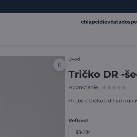
chlapci
dievčatá
dospe
Úvod
Tričko DR -š
Hodnotenie
Hrubšie tričko s dlhým ruk
Veľkosť