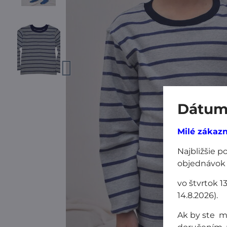
Dátum 
Milé zákazn
Najbližšie 
objednávok
vo štvrtok 1
14.8.2026).
Ak by ste m