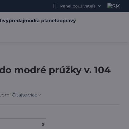
Panel používateľa
lí
výpredaj
modrá planéta
opravy
edo modré prúžky v. 104
ávom!
Čítajte viac