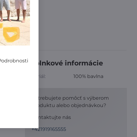
 Podrobnosti
Doplnkové informácie
 Farba
Materiál:
100% bavlna
t
4-140:
Potrebujete pomôcť s výberom
produktu alebo objednávkou?
Kontaktujte nás
ko sa
+421919165555