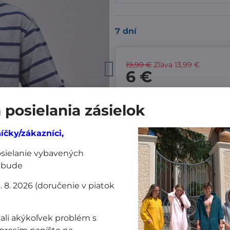
7 dní
19,99 €
Zľava
13,99 €
6 €
posielania zásielok
Pridať k Obľúbeným
Dor
íčky/zákazníci,
Výrobca:
MiniPlanet
posielanie vybavených
 bude
Nákup za:
3. 8. 2026 (doručenie v piatok
60,99 € doručíme z
61 € doručíme za 1
ali akýkoľvek problém s
101 € a viac doruč