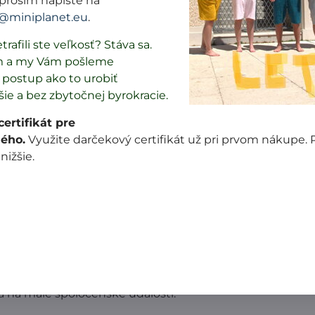
prosím napíšte na
@miniplanet.eu
.
19,99 €
70%
trafili ste veľkosť? Stáva sa.
m a my Vám pošleme
postup ako to urobiť
Popis
Recenzie
Diskusia
šie a bez zbytočnej byrokracie.
0
0
ertifikát pre
ého.
Využite darčekový certifikát už pri prvom nákupe.
 nižšie.
j v Nemecku. Je to kvalitný úplet, ktorý sa veľmi nekrčí.
ej farby. Lemovanie okolo krku tvorí tmavo modrý paten
 pre veľkosť 98-104: 39cm, 110-116: 43cm, 122-128: 46cm, 13
ilo celý chrbát. Okolo ramien je zaisťovací steh. Toto trič
 a na malé spoločenské udalosti.