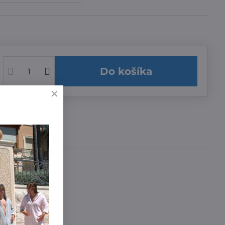
Do košíka
učenia
a 3,99 €
,99 €
íme zadarmo
!