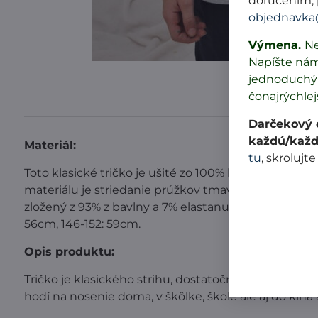
doručením, 
objednavka
Výmena.
Ne
Napíšte ná
jednoduchý 
čonajrýchlej
Darčekový c
každú/každ
Materiál:
tu
, skrolujte
Toto klasické tričko je ušité zo 100% bavlny vyrobene
materiálu je striedanie prúžkov tmavo modrej a šed
zložený z 93% z bavlny a 7% elastanu. Dĺžka trička je
56cm, 146-152: 59cm.
Opis produktu:
Tričko je klasického strihu, dostatočne dlhé, aby zakr
hodí na nosenie doma, v škôlke, škole ale aj do kina