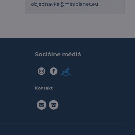
objednavka@miniplanet.eu
Sociálne médiá
IG
FB
Modry
konik
Kontakt
objednavka@miniplanet.eu
091916
5555