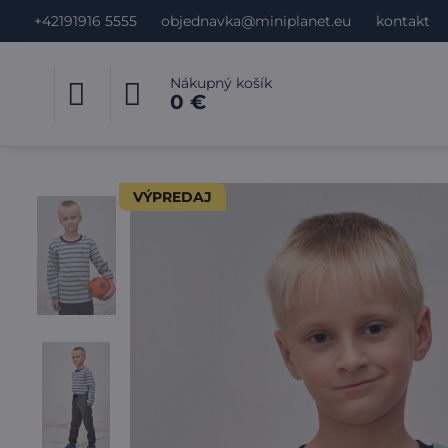
+42191916 5555
objednavka@miniplanet.eu
kontakt
Nákupný košík
0 €
VÝPREDAJ