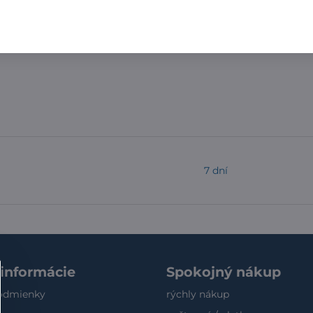
30 stupňov. Ich skrátenie po opratí môže býť až 2cm. Žeh
pracie prostriedky šetriace farbu materiálu.
7 dní
 informácie
Spokojný nákup
odmienky
rýchly nákup