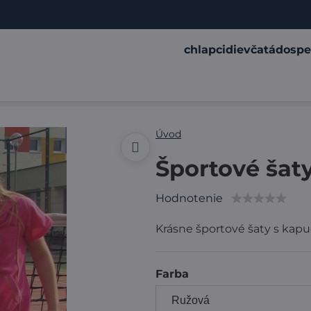
chlapci
dievčatá
dospe
Úvod
Športové šaty
Hodnotenie
Krásne športové šaty s kap
Farba