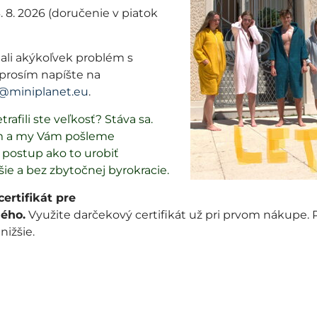
60,99 € doručíme z
3. 8. 2026 (doručenie v piatok
61 € doručíme za 1
ali akýkoľvek problém s
101 € a viac doruč
prosím napíšte na
@miniplanet.eu
.
Popis
Recenzie
Diskusia
0
0
trafili ste veľkosť? Stáva sa.
m a my Vám pošleme
postup ako to urobiť
šie a bez zbytočnej byrokracie.
portové košele a je to 100% bavlna vyrobená na Morave.
ertifikát pre
ého.
Využite darčekový certifikát už pri prvom nákupe.
 nižšie.
dielov, aby zvýraznili dievčenskú postavu. Majú kapucňu, 
olaďuje limetkové (slabo zelené) štepovanie. Každá malá
tovým lemovaním. Dĺžka šiat je pre veľkosť 116: 56 cm.