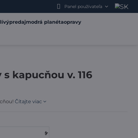
Panel používateľa
lí
výpredaj
modrá planéta
opravy
 s kapucňou v. 116
ucňou!
Čítajte viac