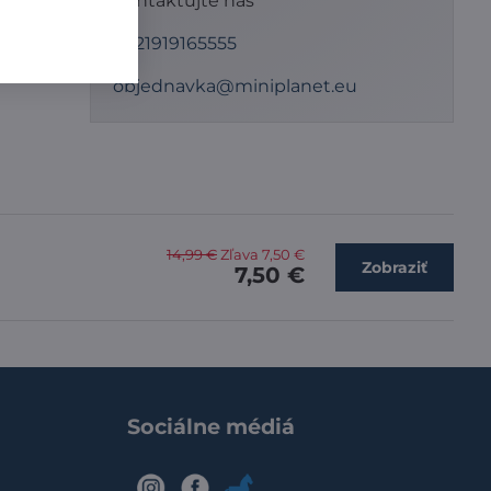
Kontaktujte nás
liť sa
+421919165555
objednavka@miniplanet.eu
14,99 €
Zľava 7,50 €
Zobraziť
7,50 €
Sociálne médiá