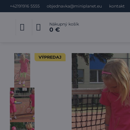
+42191916 5555
objednavka@miniplanet.eu
kontakt
Nákupný košík
0 €
VÝPREDAJ