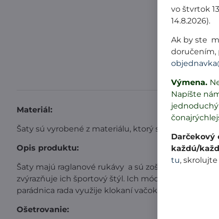
vo štvrtok 1
14.8.2026).
Ak by ste m
doručením, 
objednavka
Výmena.
Ne
Napíšte ná
jednoduchý 
Materiál:
čonajrýchlej
Šaty sú vyrobené z materiálu, ktorý sa používa na š
Darčekový c
Opis produktu:
každú/každ
tu
, skrolujte
Šaty majú raglanové rukávy a sú zošité z viacerých 
zvýrazňuje ich športový štýl. Ich módny štýl zasa d
parádnica rada využije klokaní vačok s pekným paten
Ošetrovanie: