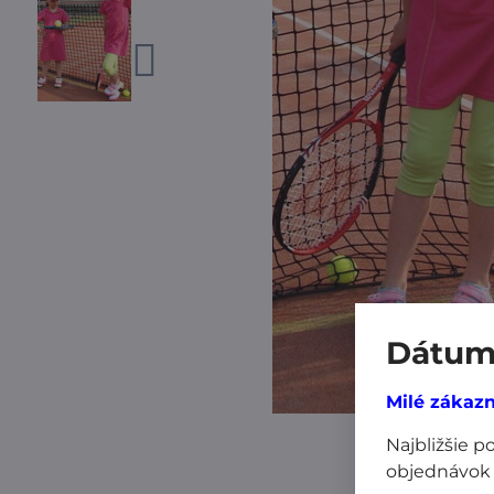
Dátum 
Milé zákazn
Najbližšie 
objednávok