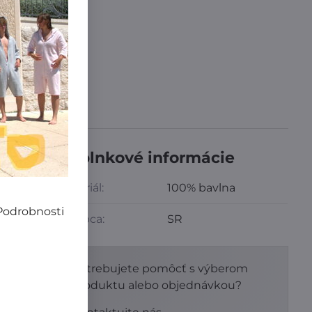
a 3,99 €
,99 €
íme zadarmo
!
Doplnkové informácie
Materiál:
100% bavlna
 Podrobnosti
Výrobca:
SR
ktorá
Potrebujete pomôcť s výberom
produktu alebo objednávkou?