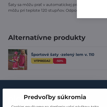
Šaty sa môžu prať v automatickej práčke vo vode do 
môžu pri teplote 120 stupňov. Odporúčame používať 
Alternatívne produkty
Športové šaty -zelený lem v. 110
VÝPREDAJ
-50%
Dôležité
Predvoľby súkromia
obchodné p
Cookies používame na zlepšenie vašej návštevy tejto