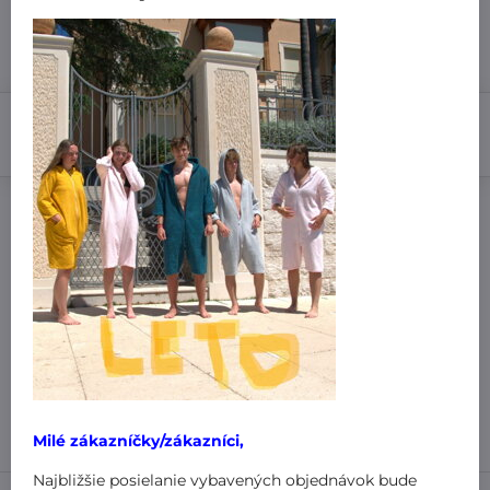
7 dní
31,99 €
Do košíka
Pridať k Obľúbeným
Doručenia
Výrobca:
MiniPlanet
Nákup za:
60,99 € doručíme za 3,99 €
61 € doručíme za 1,99 €
101 € a viac doručíme zadarmo
!
Milé zákazníčky/zákazníci,
Najbližšie posielanie vybavených objednávok bude