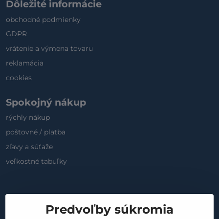
Dôležité informácie
obchodné podmienky
GDPR
vrátenie a výmena tovaru
reklamácia
cookies
Spokojný nákup
rýchly nákup
poštovné / platba
zľavy a súťaže
veľkostné tabuľky
Sociálne médiá
Predvoľby súkromia