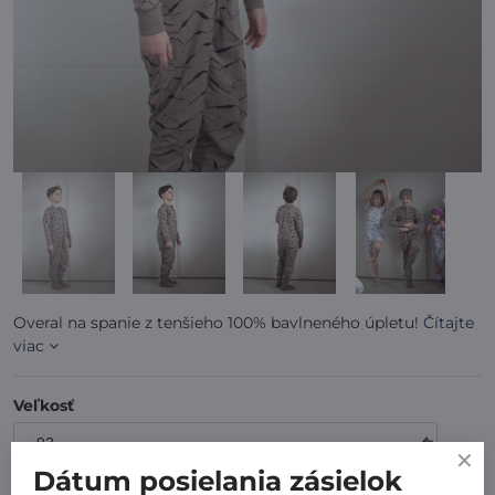
Overal na spanie z tenšieho 100% bavlneného úpletu!
Čítajte
viac
Veľkosť
Dátum posielania zásielok