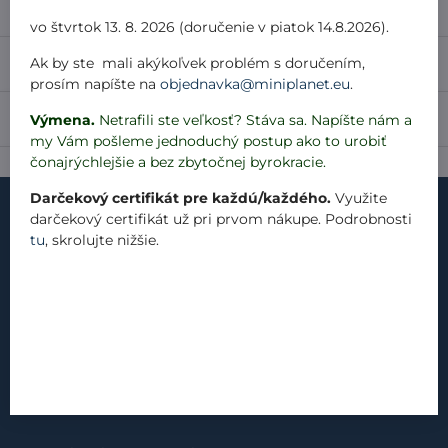
Popis
vo štvrtok 13. 8. 2026 (doručenie v piatok 14.8.2026).
Ak by ste mali akýkoľvek problém s doručením,
Recenzie
0
prosím napíšte na
objednavka@miniplanet.eu
.
Diskusia
Výmena.
Netrafili ste veľkosť? Stáva sa. Napíšte nám a
0
my Vám pošleme jednoduchý postup ako to urobiť
čonajrýchlejšie a bez zbytočnej byrokracie.
Darčekový certifikát pre každú/každého.
Využite
darčekový certifikát už pri prvom nákupe. Podrobnosti
tu
, skrolujte nižšie.
kontakt
náš príbeh
materiály
produkty
blog