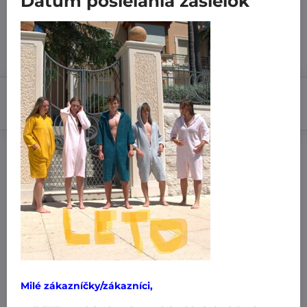
Dátum posielania zásielok
7 dní
7,99 €
Zľava
3,99 €
4 €
Do košíka
Pridať k Obľúbeným
Doručenia
Výrobca:
MiniPlanet
Nákup za:
60,99 € doručíme za 3,99 €
61 € doručíme za 1,99 €
Milé zákazníčky/zákazníci,
101 € a viac doručíme zadarmo
!