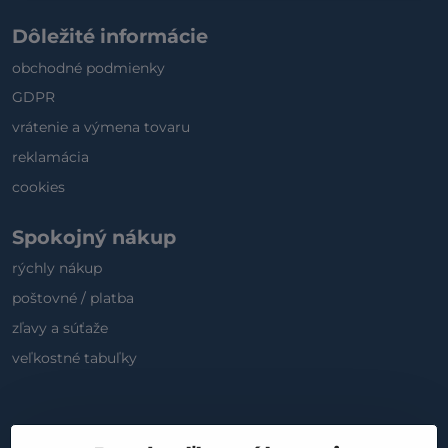
Dôležité informácie
obchodné podmienky
GDPR
vrátenie a výmena tovaru
reklamácia
cookies
Spokojný nákup
rýchly nákup
poštovné / platba
zľavy a súťaže
veľkostné tabuľky
Sociálne médiá