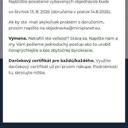
Najbližšie posielanie vybavených objednávok bude
Popis
vo štvrtok 13. 8. 2026 (doručenie v piatok 14.8.2026).
Ak by ste mali akýkoľvek problém s doručením,
Recenzie
0
prosím napíšte na
objednavka@miniplanet.eu
.
Výmena.
Netrafili ste veľkosť? Stáva sa. Napíšte nám a
Diskusia
0
my Vám pošleme jednoduchý postup ako to urobiť
čonajrýchlejšie a bez zbytočnej byrokracie.
Darčekový certifikát pre každú/každého.
Využite
darčekový certifikát už pri prvom nákupe. Podrobnosti
tu
, skrolujte nižšie.
kontakt
náš príbeh
materiály
produkty
blog