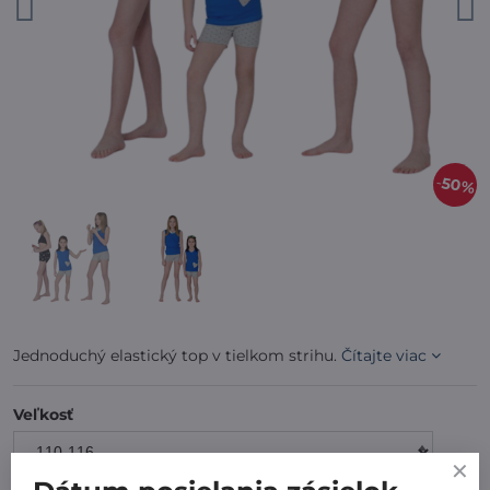
50%
Jednoduchý elastický top v tielkom strihu.
Čítajte viac
Veľkosť