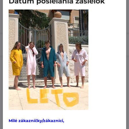
Dátum posielania zásielok
7 dní
31,99 €
Do košíka
Pridať k Obľúbeným
Doručenia
Výrobca:
MiniPlanet
Nákup za:
60,99 € doručíme za 3,99 €
61 € doručíme za 1,99 €
Milé zákazníčky/zákazníci,
101 € a viac doručíme zadarmo
!