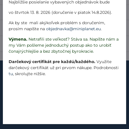
Najbližšie posielanie vybavených objednávok bude
Popis
vo štvrtok 13. 8. 2026 (doručenie v piatok 14.8.2026).
Ak by ste mali akýkoľvek problém s doručením,
Recenzie
0
prosím napíšte na
objednavka@miniplanet.eu
.
Výmena.
Netrafili ste veľkosť? Stáva sa. Napíšte nám a
Diskusia
0
my Vám pošleme jednoduchý postup ako to urobiť
čonajrýchlejšie a bez zbytočnej byrokracie.
Darčekový certifikát pre každú/každého.
Využite
darčekový certifikát už pri prvom nákupe. Podrobnosti
tu
, skrolujte nižšie.
kontakt
náš príbeh
materiály
produkty
blog