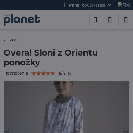
Panel používateľa
Úvod
Overal Sloni z Orientu
ponožky
Hodnotenie
5
/
5
(
1
x)