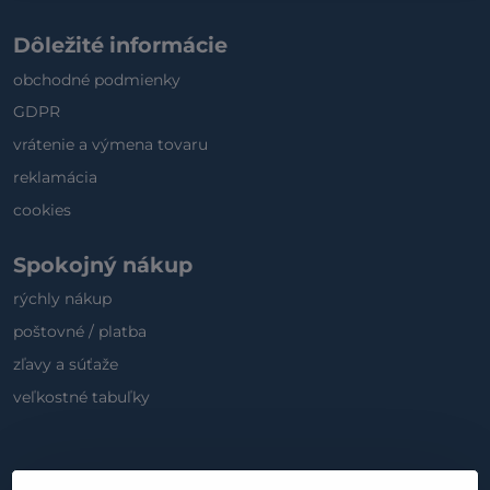
Dôležité informácie
obchodné podmienky
GDPR
vrátenie a výmena tovaru
reklamácia
cookies
Spokojný nákup
rýchly nákup
poštovné / platba
zľavy a súťaže
veľkostné tabuľky
Sociálne médiá