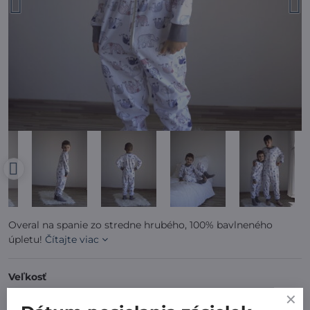
Overal na spanie zo stredne hrubého, 100% bavlneného
úpletu!
Čítajte viac
Veľkosť