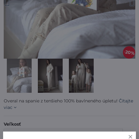
20%
Overal na spanie z tenšieho 100% bavlneného úpletu!
Čítajte
viac
Veľkosť