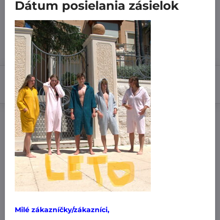
Dátum posielania zásielok
Vypredané
28,99 €
Zľava
5,80 €
23,19 €
Do košíka
Pridať k Obľúbeným
Doručenia
Výrobca:
MiniPlanet
Nákup za:
60,99 € doručíme za 3,99 €
61 € doručíme za 1,99 €
Milé zákazníčky/zákazníci,
101 € a viac doručíme zadarmo
!