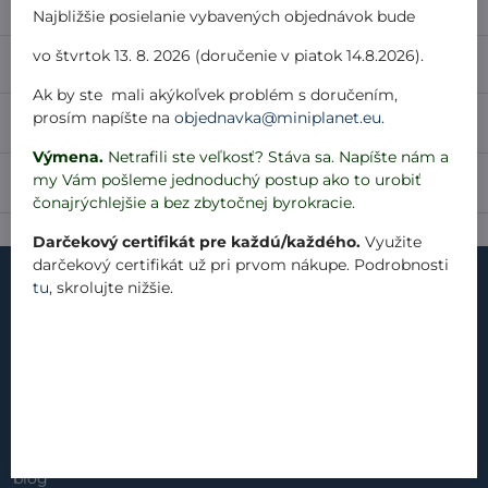
Najbližšie posielanie vybavených objednávok bude
vo štvrtok 13. 8. 2026 (doručenie v piatok 14.8.2026).
Popis
Ak by ste mali akýkoľvek problém s doručením,
prosím napíšte na
objednavka@miniplanet.eu
.
Recenzie
0
Výmena.
Netrafili ste veľkosť? Stáva sa. Napíšte nám a
my Vám pošleme jednoduchý postup ako to urobiť
Diskusia
0
čonajrýchlejšie a bez zbytočnej byrokracie.
Darčekový certifikát pre každú/každého.
Využite
darčekový certifikát už pri prvom nákupe. Podrobnosti
tu
, skrolujte nižšie.
kontakt
náš príbeh
materiály
produkty
blog