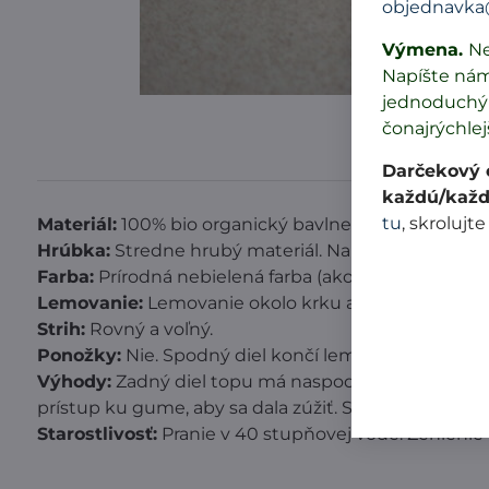
objednavka
Výmena.
Ne
Napíšte ná
jednoduchý 
čonajrýchlej
Darčekový c
každú/každ
tu
, skrolujte
Materiál:
100% bio organický bavlnený úplet vyroben
Hrúbka:
Stredne hrubý materiál. Na pocit ako plete
Farba:
Prírodná nebielená farba (ako jemný piesok). P
Lemovanie:
Lemovanie okolo krku a na rukávoch je č
Strih:
Rovný a voľný.
Ponožky:
Nie. Spodný diel končí lemom ako na tepl
Výhody:
Zadný diel topu má naspodku tvar oblúka, a
prístup ku gume, aby sa dala zúžiť. Sed je hlbší a po
Starostlivosť:
Pranie v 40 stupňovej vode. Žehlenie 