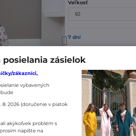
Veľkosť
7 dní
posielania zásielok
23,99 €
íčky/zákazníci,
posielanie vybavených
Pridať k Obľúbeným
Dor
 bude
Výrobca:
MiniPlanet
3. 8. 2026 (doručenie v piatok
Nákup za:
ali akýkoľvek problém s
prosím napíšte na
60,99 € doručíme z