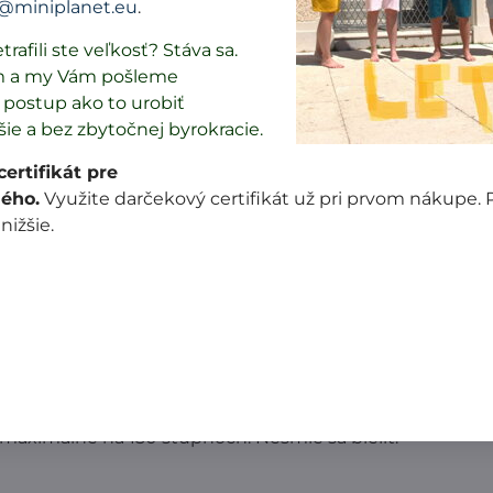
@miniplanet.eu
.
61 € doručíme za 1
trafili ste veľkosť? Stáva sa.
101 € a viac doruč
m a my Vám pošleme
postup ako to urobiť
šie a bez zbytočnej byrokracie.
Popis
Recenzie
Diskusia
0
0
ertifikát pre
ého.
Využite darčekový certifikát už pri prvom nákupe.
 nižšie.
ý v Čechách podľa EU legislatívy a dodržaní noriem kval
nina.
otlač: čierno modré vrtuľníky, autá, parníky, žeriavy a ob
iernej. Je to úplet v zložení 97% bavlna/3% elastan.
ákoch.
by bol čo najdlhší a zakrýval chrbát. Spodný diel má v p
hodlný.
maximálne na 150 stupňoch. Nesmie sa bieliť.