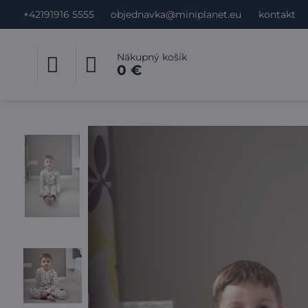
+42191916 5555
objednavka@miniplanet.eu
kontakt
Nákupný košík
0 €