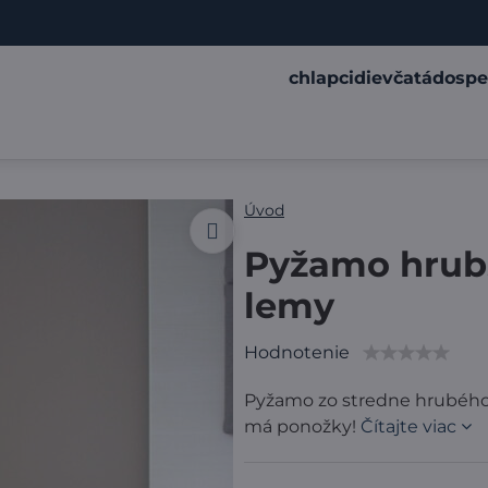
chlapci
dievčatá
dospe
Úvod
Pyžamo hrubš
lemy
Hodnotenie
Pyžamo zo stredne hrubého
má ponožky!
Čítajte viac