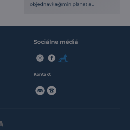
objednavka@miniplanet.eu
Sociálne médiá
IG
FB
Modry
konik
Kontakt
objednavka@miniplanet.eu
091916
5555