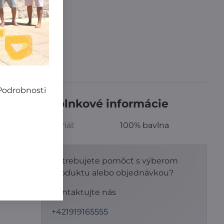
,99 €
íme zadarmo
!
 Podrobnosti
Doplnkové informácie
ity.
Materiál:
100% bavlna
laky.
Potrebujete pomôcť s výberom
produktu alebo objednávkou?
áse
Kontaktujte nás
+421919165555