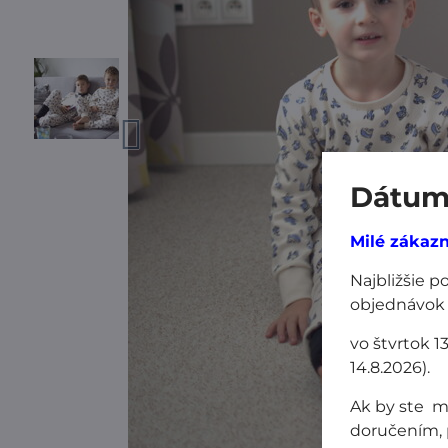
Dátum 
Milé zákazn
Najbližšie 
objednávok
vo štvrtok 1
14.8.2026).
Ak by ste m
doručením, 