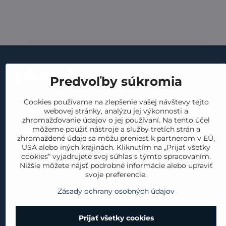
Dôležité
Predvoľby súkromia
obchodné p
kontakt
Cookies používame na zlepšenie vašej návštevy tejto
GDPR
webovej stránky, analýzu jej výkonnosti a
náš príbeh
vrátenie a 
zhromažďovanie údajov o jej používaní. Na tento účel
materiály
môžeme použiť nástroje a služby tretích strán a
reklamácia
zhromaždené údaje sa môžu preniesť k partnerom v EÚ,
produkty
USA alebo iných krajinách. Kliknutím na „Prijať všetky
cookies
cookies“ vyjadrujete svoj súhlas s týmto spracovaním.
blog
Nižšie môžete nájsť podrobné informácie alebo upraviť
svoje preferencie.
Zásady ochrany osobných údajov
Prijať všetky cookies