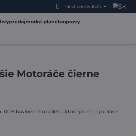
Panel používateľa
lí
výpredaj
modrá planéta
opravy
ie Motoráče čierne
 100% bavlneného úpletu, ktoré po malej úprave