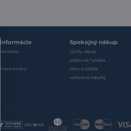
 informácie
Spokojný nákup
odmienky
rýchly nákup
poštovné / platba
výmena tovaru
zľavy a súťaže
veľkostné tabuľky