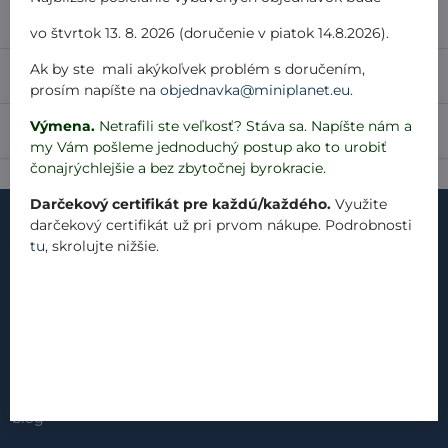
Popis
vo štvrtok 13. 8. 2026 (doručenie v piatok 14.8.2026).
Ak by ste mali akýkoľvek problém s doručením,
Recenzie
0
prosím napíšte na
objednavka@miniplanet.eu
.
Výmena.
Netrafili ste veľkosť? Stáva sa. Napíšte nám a
Diskusia
0
my Vám pošleme jednoduchý postup ako to urobiť
čonajrýchlejšie a bez zbytočnej byrokracie.
Darčekový certifikát pre každú/každého.
Využite
darčekový certifikát už pri prvom nákupe. Podrobnosti
tu
, skrolujte nižšie.
kontakt
náš príbeh
materiály
produkty
blog