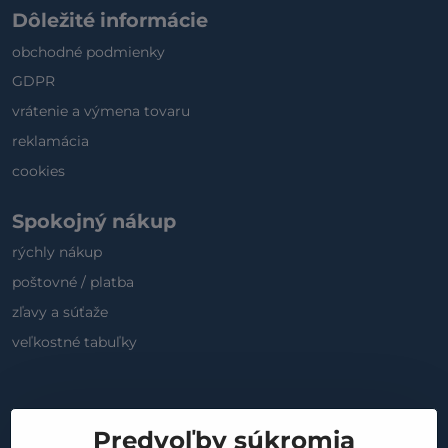
Dôležité informácie
obchodné podmienky
GDPR
vrátenie a výmena tovaru
reklamácia
cookies
Spokojný nákup
rýchly nákup
poštovné / platba
zľavy a súťaže
veľkostné tabuľky
Sociálne médiá
Predvoľby súkromia