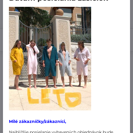
7 dní
3,99 €
Do košíka
Pridať k Obľúbeným
Doručenia
Výrobca:
MiniPlanet
Nákup za:
60,99 € doručíme za 3,99 €
61 € doručíme za 1,99 €
101 € a viac doručíme zadarmo
!
Milé zákazníčky/zákazníci,
Najbližšie posielanie vybavených objednávok bude