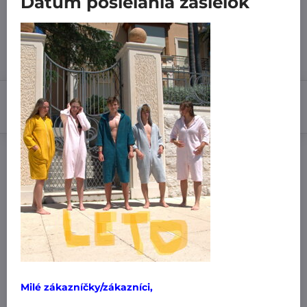
Dátum posielania zásielok
7 dní
3,99 €
Do košíka
Pridať k Obľúbeným
Doručenia
Výrobca:
MiniPlanet
Nákup za:
60,99 € doručíme za 3,99 €
61 € doručíme za 1,99 €
Milé zákazníčky/zákazníci,
101 € a viac doručíme zadarmo
!