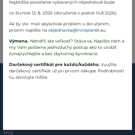
Najbližšie posielanie vybavených objednávok bude
Popis
vo štvrtok 13. 8. 2026 (doručenie v piatok 14.8.2026).
Ak by ste mali akýkoľvek problém s doručením,
Recenzie
0
prosím napíšte na
objednavka@miniplanet.eu
.
Výmena.
Netrafili ste veľkosť? Stáva sa. Napíšte nám a
Diskusia
0
my Vám pošleme jednoduchý postup ako to urobiť
čonajrýchlejšie a bez zbytočnej byrokracie.
Darčekový certifikát pre každú/každého.
Využite
darčekový certifikát už pri prvom nákupe. Podrobnosti
tu
, skrolujte nižšie.
kontakt
náš príbeh
materiály
produkty
blog