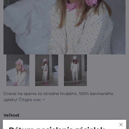
Overal na spanie zo stredne hrubého, 100% bavlneného
úpletu!
Čítajte viac
Veľkosť