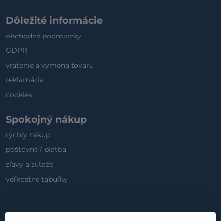
Dôležité informácie
obchodné podmienky
GDPR
vrátenie a výmena tovaru
reklamácia
cookies
Spokojný nákup
rýchly nákup
poštovné / platba
zľavy a súťaže
veľkostné tabuľky
Sociálne médiá