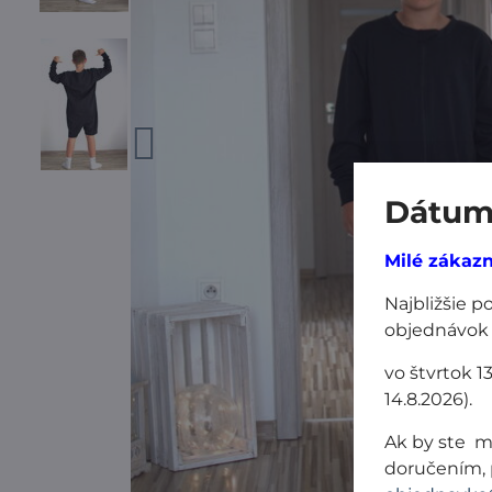
Dátum 
Milé zákazn
Najbližšie 
objednávok
vo štvrtok 1
14.8.2026).
Ak by ste m
doručením, 