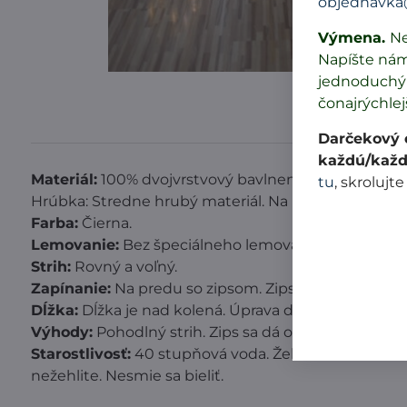
objednavka
Výmena.
Ne
Napíšte ná
jednoduchý 
čonajrýchlej
Darčekový c
každú/každ
Materiál:
100% dvojvrstvový bavlnený úplet vyrobený
tu
, skrolujte
Hrúbka: Stredne hrubý materiál. Na pocit ako pleten
Farba:
Čierna.
Lemovanie:
Bez špeciálneho lemovania. Celý overal 
Strih:
Rovný a voľný.
Zapínanie:
Na predu so zipsom. Zips je s obojsmerný
Dĺžka:
Dĺžka je nad kolená. Úprava dĺžky je možná
Výhody:
Pohodlný strih. Zips sa dá otvoriť aj zospo
Starostlivosť:
40 stupňová voda. Žehlenie maximálne 
nežehlite. Nesmie sa bieliť.