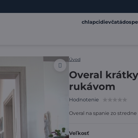
chlapci
dievčatá
dospe
Úvod
Overal krátk
rukávom
Hodnotenie
Overal na spanie zo stredn
Veľkosť