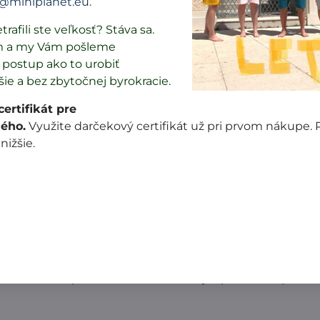
@miniplanet.eu
.
101 € a viac doruč
trafili ste veľkosť? Stáva sa.
m a my Vám pošleme
postup ako to urobiť
šie a bez zbytočnej byrokracie.
Popis
Recenzie
Diskusia
0
0
ertifikát pre
ého.
Využite darčekový certifikát už pri prvom nákupe.
 v Čechách podľa EU legislatívy a dodržaní noriem kvali
 nižšie.
ina.
ušitý z rovnakého materiálu.
m bežcom. Dá sa otvoriť z vrchu aj zo spodu.
 v poznámke v objednávkovom formulári.
du. Jednoduchšie je to na WC.
na 150 stupňoch. Pri žehlení dávajte pozor na zips. Ni