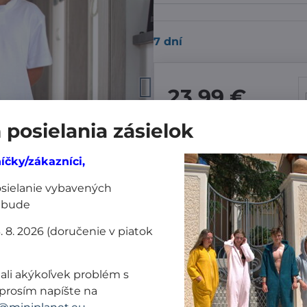
7 dní
23,99 €
posielania zásielok
Pridať k Obľúbeným
Dor
íčky/zákazníci,
Výrobca:
MiniPlanet
posielanie vybavených
 bude
Nákup za:
3. 8. 2026 (doručenie v piatok
60,99 € doručíme z
ali akýkoľvek problém s
61 € doručíme za 1
prosím napíšte na
101 € a viac doruč