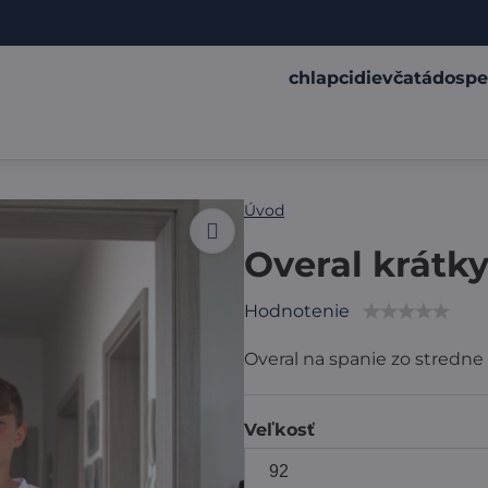
chlapci
dievčatá
dospe
Úvod
Overal krátky
Hodnotenie
Overal na spanie zo stredn
Veľkosť