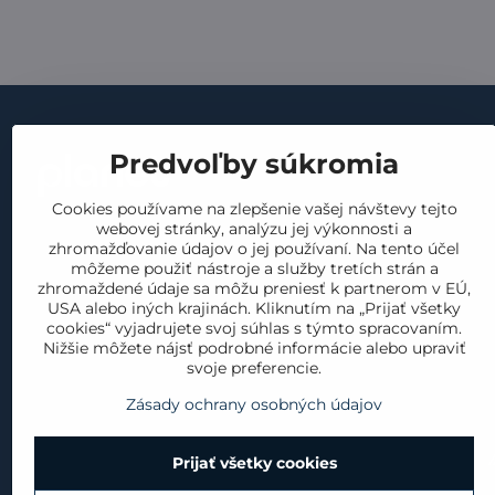
Dôležité
Predvoľby súkromia
obchodné p
Cookies používame na zlepšenie vašej návštevy tejto
GDPR
kontakt
webovej stránky, analýzu jej výkonnosti a
vrátenie a 
zhromažďovanie údajov o jej používaní. Na tento účel
náš príbeh
môžeme použiť nástroje a služby tretích strán a
reklamácia
zhromaždené údaje sa môžu preniesť k partnerom v EÚ,
materiály
USA alebo iných krajinách. Kliknutím na „Prijať všetky
cookies
produkty
cookies“ vyjadrujete svoj súhlas s týmto spracovaním.
Nižšie môžete nájsť podrobné informácie alebo upraviť
blog
svoje preferencie.
Zásady ochrany osobných údajov
Prijať všetky cookies