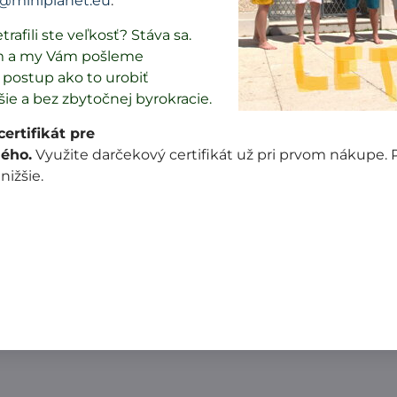
@miniplanet.eu
.
trafili ste veľkosť? Stáva sa.
m a my Vám pošleme
postup ako to urobiť
šie a bez zbytočnej byrokracie.
Popis
Recenzie
Diskusia
0
0
ertifikát pre
ého.
Využite darčekový certifikát už pri prvom nákupe.
 v Čechách podľa EU legislatívy a dodržaní noriem kvali
 nižšie.
nina.
m bežcom. Dá sa otvoriť z vrchu aj zo spodu.
 v poznámke v objednávkovom formulári.
du. Jednoduchšie je to na WC.
na 150 stupňoch. Pri žehlení dávajte pozor na zips. Ni