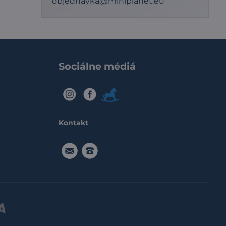
objednavka@miniplanet.eu
Sociálne médiá
IG
FB
Modry
konik
Kontakt
objednavka@miniplanet.eu
091916
5555