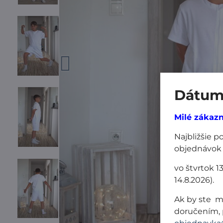
Dátum 
Milé zákazn
Najbližšie 
objednávok
vo štvrtok 1
14.8.2026).
Ak by ste m
doručením, 