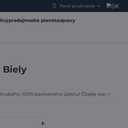
Panel používateľa
lí
výpredaj
modrá planéta
opravy
 Biely
e hrubého, 100% bavlneného úpletu!
Čítajte viac