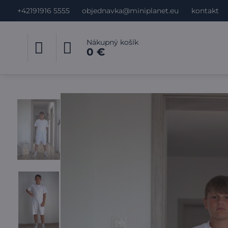
+42191916 5555
objednavka@miniplanet.eu
kontakt
Nákupný košík
0 €