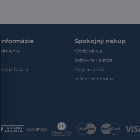
 informácie
Spokojný nákup
odmienky
rýchly nákup
poštovné / platba
výmena tovaru
zľavy a súťaže
veľkostné tabuľky