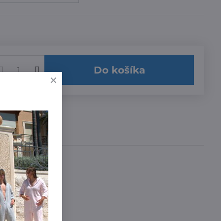
Do košíka
učenia
a 3,99 €
,99 €
íme zadarmo
!