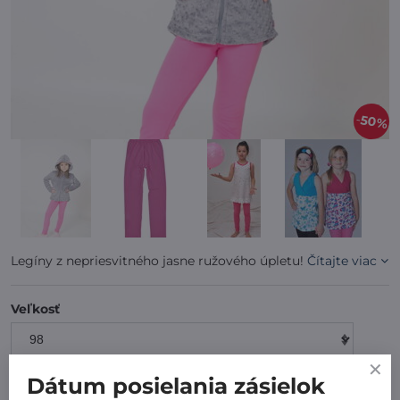
50%
Legíny z nepriesvitného jasne ružového úpletu!
Čítajte viac
Veľkosť
Dátum posielania zásielok
7 dní