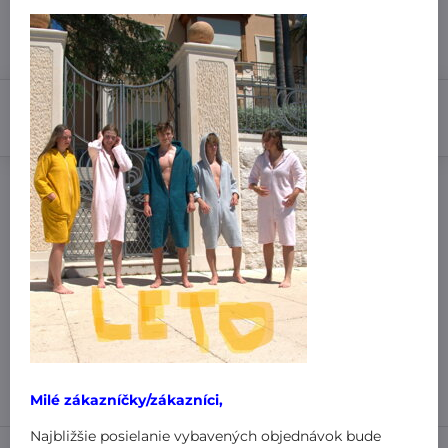
11,99 €
Zľava
5,99 €
6 €
Do košíka
Pridať k Obľúbeným
Doručenia
Výrobca:
MiniPlanet
Nákup za:
60,99 € doručíme za 3,99 €
61 € doručíme za 1,99 €
101 € a viac doručíme zadarmo
!
Milé zákazníčky/zákazníci,
Najbližšie posielanie vybavených objednávok bude