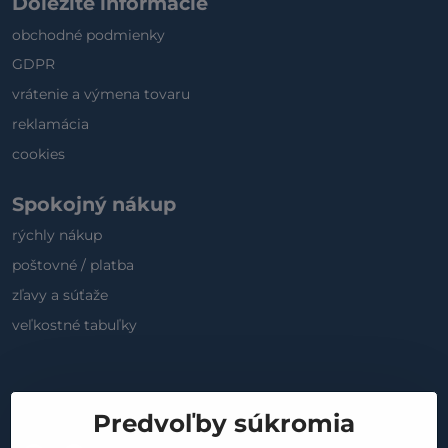
Dôležité informácie
obchodné podmienky
GDPR
vrátenie a výmena tovaru
reklamácia
cookies
Spokojný nákup
rýchly nákup
poštovné / platba
zľavy a súťaže
veľkostné tabuľky
Sociálne médiá
Predvoľby súkromia