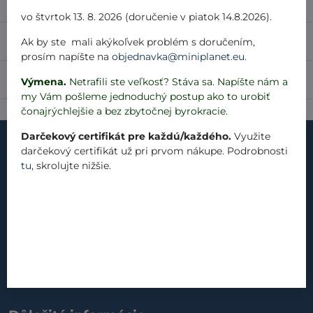
Popis
vo štvrtok 13. 8. 2026 (doručenie v piatok 14.8.2026).
Recenzie
Ak by ste mali akýkoľvek problém s doručením,
0
prosím napíšte na
objednavka@miniplanet.eu
.
Diskusia
0
Výmena.
Netrafili ste veľkosť? Stáva sa. Napíšte nám a
my Vám pošleme jednoduchý postup ako to urobiť
čonajrýchlejšie a bez zbytočnej byrokracie.
Darčekový certifikát pre každú/každého.
Využite
darčekový certifikát už pri prvom nákupe. Podrobnosti
tu
, skrolujte nižšie.
kontakt
náš príbeh
materiály
produkty
blog