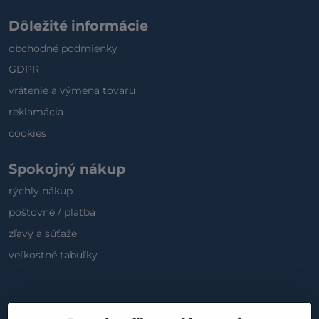
Dôležité informácie
obchodné podmienky
GDPR
vrátenie a výmena tovaru
reklamácia
cookies
Spokojný nákup
rýchly nákup
poštovné / platba
zľavy a súťaže
veľkostné tabuľky
Sociálne médiá