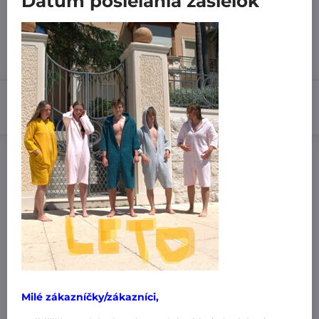
Dátum posielania zásielok
7 dní
28,99 €
Zľava
5,80 €
23,19 €
Do košíka
Pridať k Obľúbeným
Doručenia
Výrobca:
MiniPlanet
Nákup za:
60,99 € doručíme za 3,99 €
61 € doručíme za 1,99 €
Milé zákazníčky/zákazníci,
101 € a viac doručíme zadarmo
!