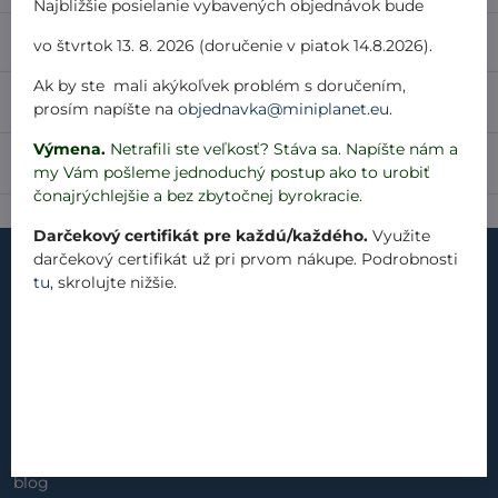
Najbližšie posielanie vybavených objednávok bude
Popis
vo štvrtok 13. 8. 2026 (doručenie v piatok 14.8.2026).
Ak by ste mali akýkoľvek problém s doručením,
Recenzie
0
prosím napíšte na
objednavka@miniplanet.eu
.
Výmena.
Netrafili ste veľkosť? Stáva sa. Napíšte nám a
Diskusia
0
my Vám pošleme jednoduchý postup ako to urobiť
čonajrýchlejšie a bez zbytočnej byrokracie.
Darčekový certifikát pre každú/každého.
Využite
darčekový certifikát už pri prvom nákupe. Podrobnosti
tu
, skrolujte nižšie.
kontakt
náš príbeh
materiály
produkty
blog