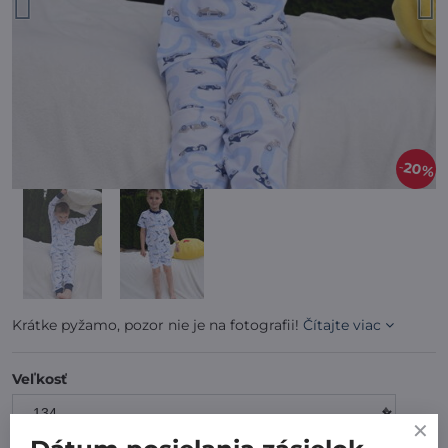
20%
Krátke pyžamo, pozor nie je na fotografii!
Čítajte viac
Veľkosť