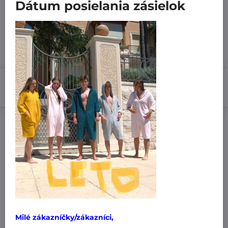
Dátum posielania zásielok
7 dní
27,99 €
Zľava
5,60 €
22,39 €
Do košíka
Pridať k Obľúbeným
Doručenia
Výrobca:
MiniPlanet
Nákup za:
60,99 € doručíme za 3,99 €
61 € doručíme za 1,99 €
Milé zákazníčky/zákazníci,
101 € a viac doručíme zadarmo
!