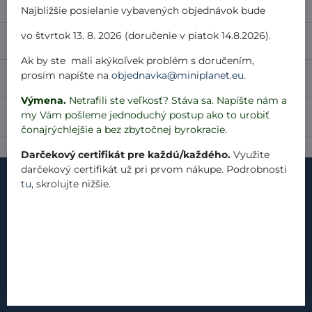
Najbližšie posielanie vybavených objednávok bude
vo štvrtok 13. 8. 2026 (doručenie v piatok 14.8.2026).
Popis
Ak by ste mali akýkoľvek problém s doručením,
prosím napíšte na
objednavka@miniplanet.eu
.
Recenzie
0
Výmena.
Netrafili ste veľkosť? Stáva sa. Napíšte nám a
my Vám pošleme jednoduchý postup ako to urobiť
Diskusia
0
čonajrýchlejšie a bez zbytočnej byrokracie.
Darčekový certifikát pre každú/každého.
Využite
darčekový certifikát už pri prvom nákupe. Podrobnosti
tu
, skrolujte nižšie.
kontakt
náš príbeh
materiály
produkty