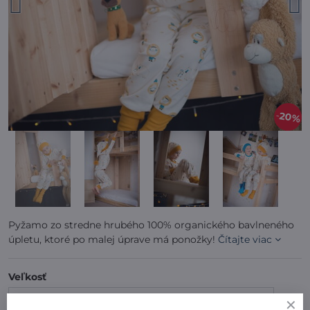
20%
Pyžamo zo stredne hrubého 100% organického bavlneného
úpletu, ktoré po malej úprave má ponožky!
Čítajte viac
Veľkosť