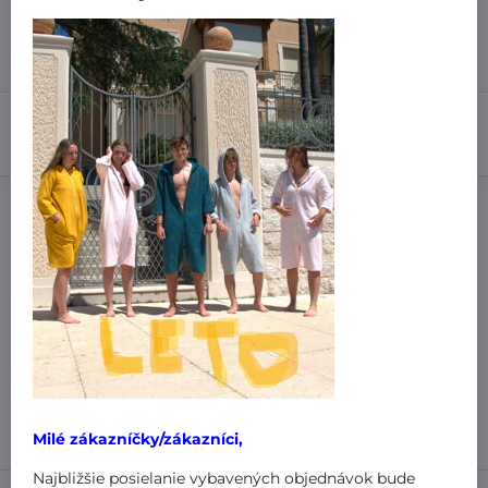
7 dní
29,99 €
Do košíka
Pridať k Obľúbeným
Doručenia
Výrobca:
MiniPlanet
Nákup za:
60,99 € doručíme za 3,99 €
61 € doručíme za 1,99 €
101 € a viac doručíme zadarmo
!
Milé zákazníčky/zákazníci,
Najbližšie posielanie vybavených objednávok bude