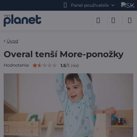
Panel používateľa
Úvod
Overal tenší More-ponožky
Hodnotenie
1.5
/
5
(
4
x)