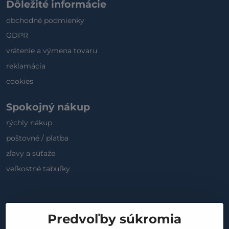
Dôležité informácie
obchodné podmienky
GDPR
vrátenie a výmena tovaru
reklamácia
cookies
Spokojný nákup
rýchly nákup
poštovné / platba
zľavy a súťaže
veľkostné tabuľky
Sociálne médiá
Predvoľby súkromia