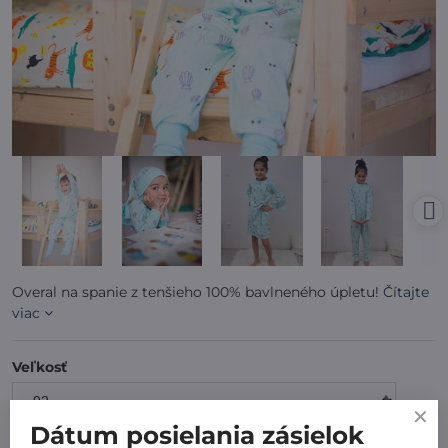
Overal na spanie z tenšieho 100% bavlneného úpletu!
Čítajte
viac
Veľkosť
Dátum posielania zásielok