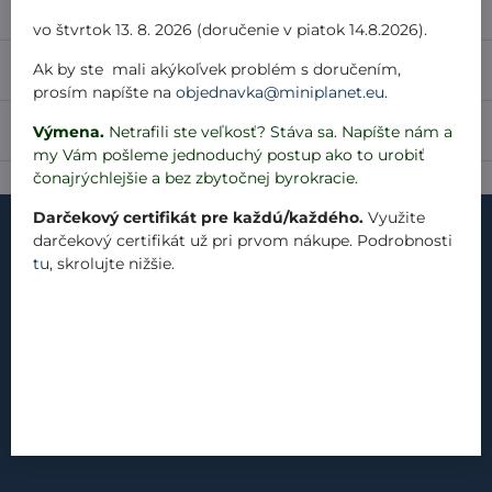
Popis
vo štvrtok 13. 8. 2026 (doručenie v piatok 14.8.2026).
Ak by ste mali akýkoľvek problém s doručením,
Recenzie
0
prosím napíšte na
objednavka@miniplanet.eu
.
Diskusia
Výmena.
Netrafili ste veľkosť? Stáva sa. Napíšte nám a
0
my Vám pošleme jednoduchý postup ako to urobiť
čonajrýchlejšie a bez zbytočnej byrokracie.
Darčekový certifikát pre každú/každého.
Využite
darčekový certifikát už pri prvom nákupe. Podrobnosti
tu
, skrolujte nižšie.
kontakt
náš príbeh
materiály
produkty
blog