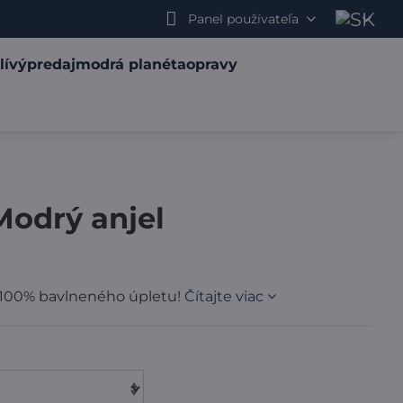
Panel používateľa
lí
výpredaj
modrá planéta
opravy
Modrý anjel
o 100% bavlneného úpletu!
Čítajte viac