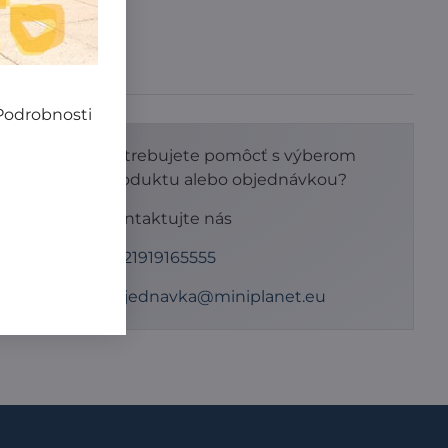
 Podrobnosti
Potrebujete pomôcť s výberom
produktu alebo objednávkou?
tan.
Kontaktujte nás
+421919165555
objednavka@miniplanet.eu