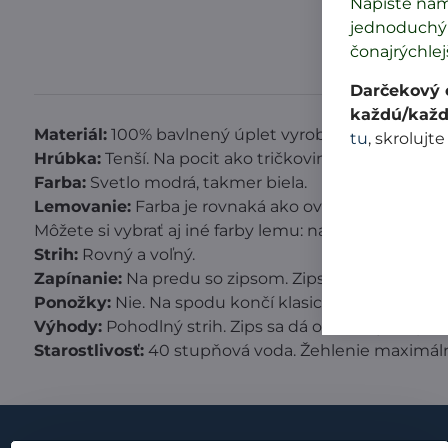
Napíšte ná
jednoduchý 
čonajrýchlej
Darčekový c
každú/každ
Materiál:
100% bavlnený úplet vyrobený v Čechách po
tu
, skrolujte
Hrúbka:
Tenší. Na pocit ako tričkovina. Nie je elastic
Farba:
Svetlo modrá, takmer biela.
Lemovanie:
Farba je rovnaká ako overal. Svetlo modr
Môžete si vybrať aj iné farby lemu: naturálnu, šedú.
Strih:
Rovný a voľný.
Zapínanie:
Na predu so zipsom. Zips je s obojsme
Ponožky:
Nie. Na spodu končí klasický patent.
Výhody:
Pohodlný strih. Zips sa dá otvoriť aj zo sp
Starostlivosť:
40 stupňová voda. Žehlenie maximálne