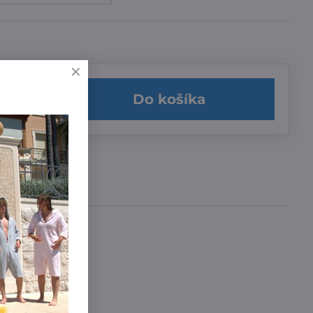
Do košíka
učenia
a 3,99 €
,99 €
íme zadarmo
!