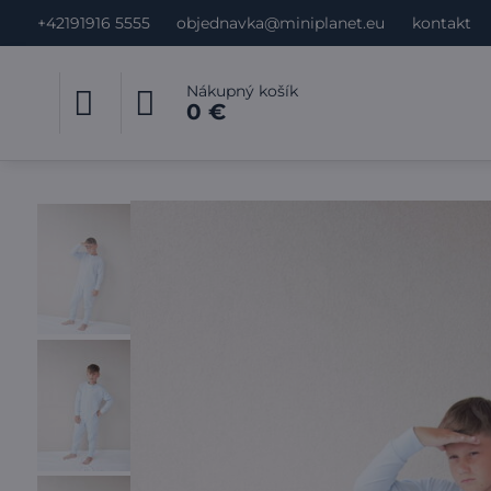
+42191916 5555
objednavka@miniplanet.eu
kontakt
Nákupný košík
0 €