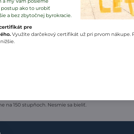
m a my Vám pošleme
postup ako to urobiť
šie a bez zbytočnej byrokracie.
Popis
Recenzie
Diskusia
0
0
ertifikát pre
ého.
Využite darčekový certifikát už pri prvom nákupe.
dľa EU legislatívy a dodržaní noriem kvality.
 nižšie.
ký. Je skôr pevnejší.
á, takmer biela. Je to úplet v zložení 97% bavlna/3% elas
rným bežcom.
odu. Jednoduchšie je to na WC.
 na 150 stupňoch. Nesmie sa bieliť.