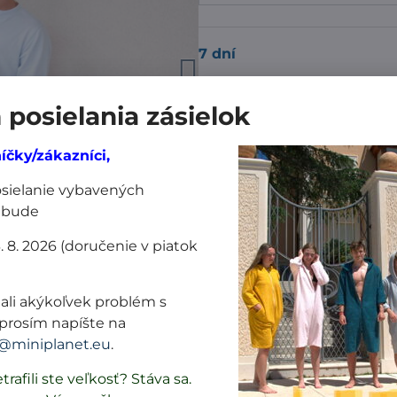
7 dní
posielania zásielok
25,99 €
íčky/zákazníci,
posielanie vybavených
Pridať k Obľúbeným
Dor
 bude
Výrobca:
MiniPlanet
3. 8. 2026 (doručenie v piatok
Nákup za:
ali akýkoľvek problém s
prosím napíšte na
60,99 € doručíme z
@miniplanet.eu
.
61 € doručíme za 1
trafili ste veľkosť? Stáva sa.
101 € a viac doruč