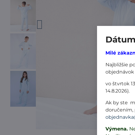
Dátum 
Milé zákazn
Najbližšie 
objednávok
vo štvrtok 1
14.8.2026).
Ak by ste m
doručením, 
objednavka
Výmena.
Ne