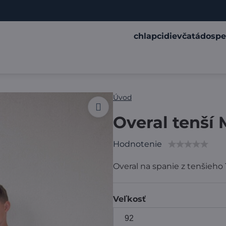
chlapci
dievčatá
dospe
Úvod
Overal tenší 
Hodnotenie
Overal na spanie z tenšieh
Veľkosť