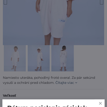
Namiesto uteráka, pohodlný froté overal. Za pár sekúnd
vysuší a ochráni pred chladom.
Čítajte viac
Veľkosť