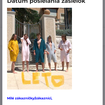
Dátum posielania zásielok
Dodanie do 14 dní
41,99 €
Do košíka
Pridať k Obľúbeným
Doručenia
Výrobca:
MiniPlanet
Nákup za:
60,99 € doručíme za 3,99 €
61 € doručíme za 1,99 €
Milé zákazníčky/zákazníci,
101 € a viac doručíme zadarmo
!