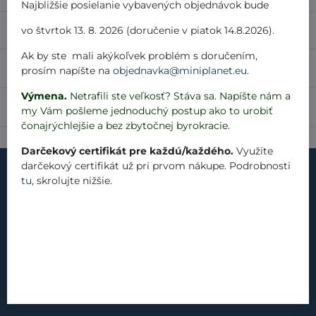
Najbližšie posielanie vybavených objednávok bude
Popis
vo štvrtok 13. 8. 2026 (doručenie v piatok 14.8.2026).
Ak by ste mali akýkoľvek problém s doručením,
Recenzie
0
prosím napíšte na
objednavka@miniplanet.eu
.
Výmena.
Netrafili ste veľkosť? Stáva sa. Napíšte nám a
Diskusia
0
my Vám pošleme jednoduchý postup ako to urobiť
čonajrýchlejšie a bez zbytočnej byrokracie.
Darčekový certifikát pre každú/každého.
Využite
darčekový certifikát už pri prvom nákupe. Podrobnosti
tu
, skrolujte nižšie.
kontakt
náš príbeh
materiály
produkty
blog