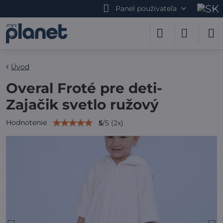
Panel používateľa
Úvod
Overal Froté pre deti-
Zajačik svetlo ružový
Hodnotenie
5
/
5
(
2
x)