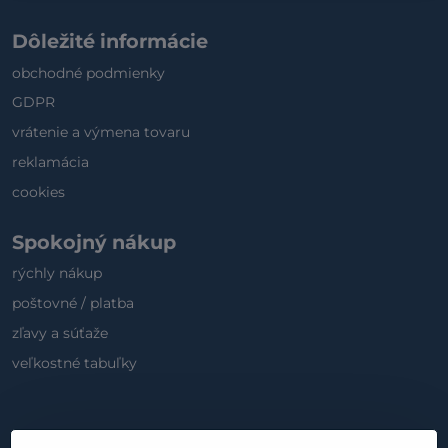
Dôležité informácie
obchodné podmienky
GDPR
vrátenie a výmena tovaru
reklamácia
cookies
Spokojný nákup
rýchly nákup
poštovné / platba
zľavy a súťaže
veľkostné tabuľky
Sociálne médiá