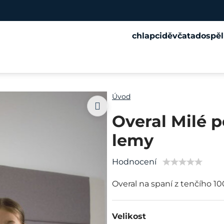
chlapci
děvčata
dospěl
Úvod
Overal Milé p
lemy
Hodnocení
Overal na spaní z tenčího 1
Velikost