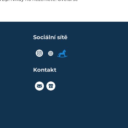
Sociální sítě
FB
IG
Modry
konik
Kontakt
objednavka@miniplanet.eu
091916
5555