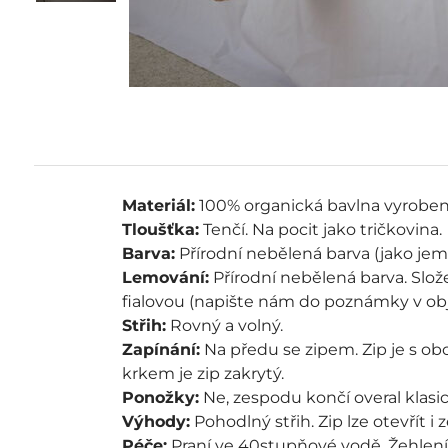
Materiál:
100% organická bavlna vyrobená
Tloušťka:
Tenčí. Na pocit jako tričkovina.
Barva:
Přírodní nebělená barva (jako jem
Lemování:
Přírodní nebělená barva. Slož
fialovou (napište nám do poznámky v ob
Střih:
Rovný a volný.
Zapínání:
Na předu se zipem. Zip je s ob
krkem je zip zakrytý.
Ponožky:
Ne, zespodu končí overal klas
Výhody:
Pohodlný střih. Zip lze otevřít i
Péče:
Praní ve 40stupňové vodě. Žehlení 