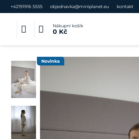
+42191916 5555
objednavka@miniplanet.eu
kontakt
Nákupní košík
0 Kč
Novinka