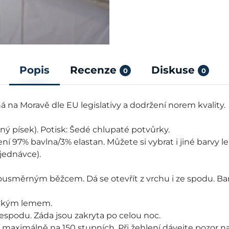
Popis
Recenze
Diskuse
0
0
 na Moravě dle EU legislativy a dodržení norem kvality.
ný písek). Potisk: Šedé chlupaté potvůrky.
ení 97% bavlna/3% elastan. Můžete si vybrat i jiné barvy
jednávce).
ousměrným běžcem. Dá se otevřít z vrchu i ze spodu. Barv
ickým lemem.
 zespodu. Záda jsou zakryta po celou noc.
maximálně na 150 stupních. Při žehlení dávejte pozor na 