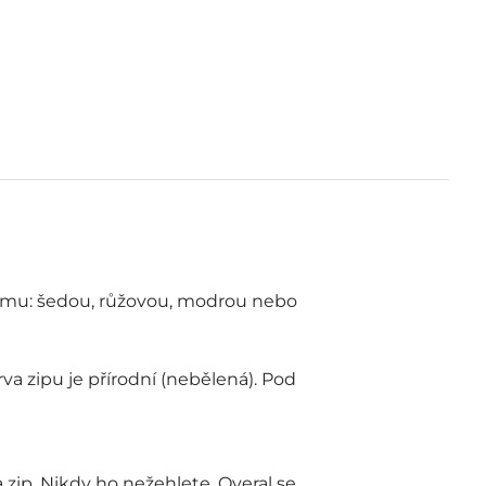
 lemu: šedou, růžovou, modrou nebo
a zipu je přírodní (nebělená). Pod
zip. Nikdy ho nežehlete. Overal se