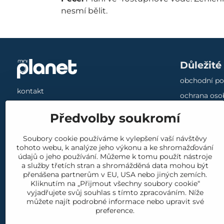
nesmí bělit.
Důležité
obchodní p
kontakt
ochrana oso
náš příběh
vrácení a v
Předvolby soukromí
materiály
reklamace
produkty
Soubory cookie používáme k vylepšení vaší návštěvy
cookies
tohoto webu, k analýze jeho výkonu a ke shromažďování
blog
údajů o jeho používání. Můžeme k tomu použít nástroje
a služby třetích stran a shromážděná data mohou být
přenášena partnerům v EU, USA nebo jiných zemích.
Kliknutím na „Přijmout všechny soubory cookie“
vyjadřujete svůj souhlas s tímto zpracováním. Níže
můžete najít podrobné informace nebo upravit své
preference.