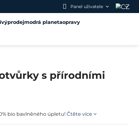
Panel uživatele
í
výprodej
modrá planeta
opravy
otvůrky s přírodními
00% bio bavlněného úpletu!
Čtěte více