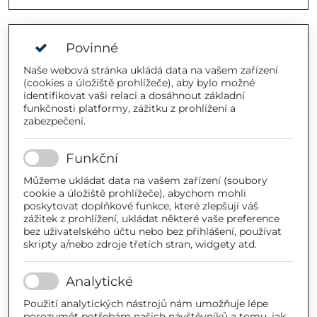
Povinné
Naše webová stránka ukládá data na vašem zařízení
(cookies a úložiště prohlížeče), aby bylo možné
identifikovat vaši relaci a dosáhnout základní
funkčnosti platformy, zážitku z prohlížení a
zabezpečení.
Funkční
Můžeme ukládat data na vašem zařízení (soubory
cookie a úložiště prohlížeče), abychom mohli
poskytovat doplňkové funkce, které zlepšují váš
zážitek z prohlížení, ukládat některé vaše preference
bez uživatelského účtu nebo bez přihlášení, používat
skripty a/nebo zdroje třetích stran, widgety atd.
Analytické
Použití analytických nástrojů nám umožňuje lépe
porozumět potřebám našich návštěvníků a tomu, jak